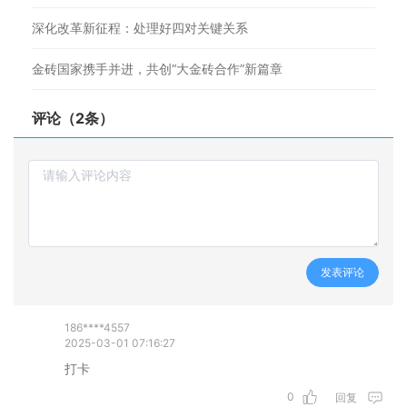
深化改革新征程：处理好四对关键关系
金砖国家携手并进，共创“大金砖合作”新篇章
评论（2条）
发表评论
186****4557
2025-03-01 07:16:27
打卡
0
回复