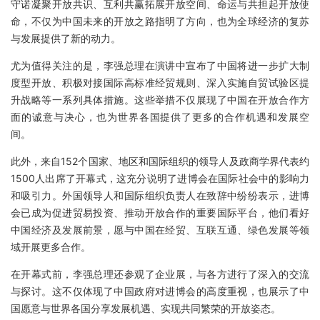
守诺凝聚开放共识、互利共赢拓展开放空间、命运与共担起开放使
命，不仅为中国未来的开放之路指明了方向，也为全球经济的复苏
与发展提供了新的动力。
尤为值得关注的是，李强总理在演讲中宣布了中国将进一步扩大制
度型开放、积极对接国际高标准经贸规则、深入实施自贸试验区提
升战略等一系列具体措施。这些举措不仅展现了中国在开放合作方
面的诚意与决心，也为世界各国提供了更多的合作机遇和发展空
间。
此外，来自152个国家、地区和国际组织的领导人及政商学界代表约
1500人出席了开幕式，这充分说明了进博会在国际社会中的影响力
和吸引力。外国领导人和国际组织负责人在致辞中纷纷表示，进博
会已成为促进贸易投资、推动开放合作的重要国际平台，他们看好
中国经济及发展前景，愿与中国在经贸、互联互通、绿色发展等领
域开展更多合作。
在开幕式前，李强总理还参观了企业展，与各方进行了深入的交流
与探讨。这不仅体现了中国政府对进博会的高度重视，也展示了中
国愿意与世界各国分享发展机遇、实现共同繁荣的开放姿态。