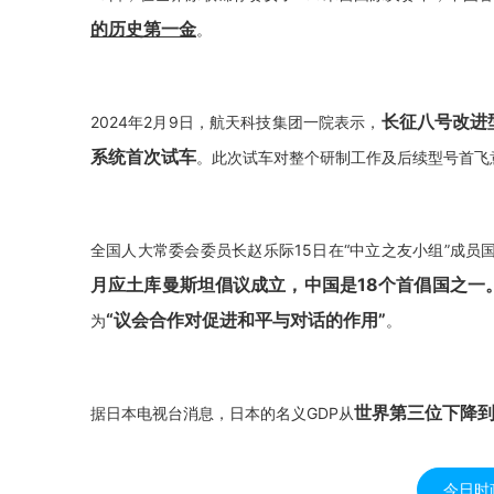
的历史第一金
。
长征八号改进
2024年2月9日，航天科技集团一院表示，
系统首次试车
。此次试车对整个研制工作及后续型号首飞
全国人大常委会委员长赵乐际15日在“中立之友小组”成员
月应土库曼斯坦倡议成立，中国是18个首倡国之一
“议会合作对促进和平与对话的作用”
为
。
世界第三位下降
据日本电视台消息，日本的名义GDP从
今日时