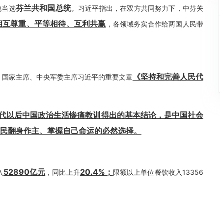
芬兰共和国总统
他当选
。习近平指出，在双方共同努力下，中芬关
相互尊重、平等相待、互利共赢
，各领域务实合作给两国人民带
《坚持和完善人民代
、国家主席、中央军委主席习近平的重要文章
代以后中国政治生活惨痛教训得出的基本结论，是中国社会
人民翻身作主、掌握自己命运的必然选择。
52890亿元
20.4%；
入
，同比上升
限额以上单位餐饮收入13356