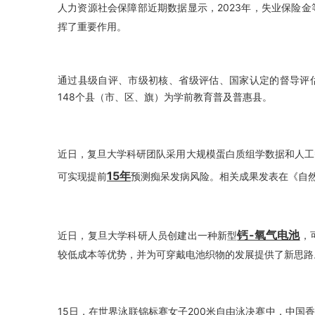
人力资源社会保障部近期数据显示，2023年，失业保险
挥了重要作用。
通过县级自评、市级初核、省级评估、国家认定的督导评估
148个县（市、区、旗）为学前教育普及普惠县。
近日，复旦大学科研团队采用大规模蛋白质组学数据和人工
15年
可实现提前
预测痴呆发病风险。相关成果发表在《自然
钙-氧气电池
近日，复旦大学科研人员创建出一种新型
，
较低成本等优势，并为可穿戴电池织物的发展提供了新思路
15日，在世界泳联锦标赛女子200米自由泳决赛中，中国