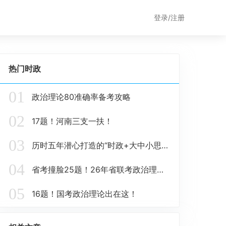
登录/注册
热门时政
01
政治理论80准确率备考攻略
02
17题！河南三支一扶！
03
历时五年潜心打造的“时政+大中小思政题库一体化”课题圆满收官！
04
省考撞脸25题！26年省联考政治理论这些在这里！
05
16题！国考政治理论出在这！