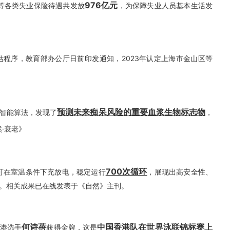
976亿元
金等各类失业保险待遇共发放
，为保障失业人员基本生活发
程序，教育部办公厅日前印发通知，2023年认定上海市金山区等
预测未来痴呆风险的重要血浆生物标志物
智能算法，发现了
，
·衰老》
700次循环
可在室温条件下充放电，稳定运行
，展现出高安全性、
。相关成果已在线发表于《自然》主刊。
何诗蓓
中国香港队在世界泳联锦标赛上
香港选手
获得金牌，这是