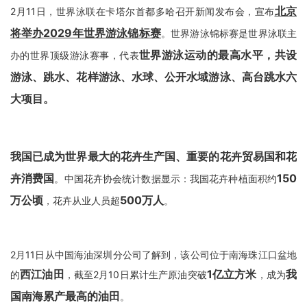
北京
2月11日，世界泳联在卡塔尔首都多哈召开新闻发布会，宣布
将举办2029年世界游泳锦标赛
。世界游泳锦标赛是世界泳联主
世界游泳运动的最高水平，共设
办的世界顶级游泳赛事，代表
游泳、跳水、花样游泳、水球、公开水域游泳、高台跳水六
大项目。
我国已成为世界最大的花卉生产国、重要的花卉贸易国和花
卉消费国
150
。中国花卉协会统计数据显示：我国花卉种植面积约
万公顷
500万人
，花卉从业人员超
。
2月11日从中国海油深圳分公司了解到，该公司位于南海珠江口盆地
西江油田
1亿立方米
我
的
，截至2月10日累计生产原油突破
，成为
国南海累产最高的油田
。