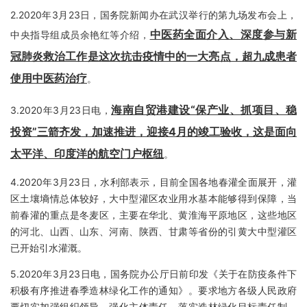
2.2020年3月23日，国务院新闻办在武汉举行的第九场发布会上，
中医药全面介入、深度参与新
中央指导组成员余艳红等介绍，
冠肺炎救治工作是这次抗击疫情中的一大亮点，超九成患者
使用中医药治疗
。
海南自贸港建设“保产业、抓项目、稳
3.2020年3月23日电，
投资”三箭齐发，加速推进，迎接4月的竣工验收，
这是
面向
太平洋、印度洋的航空门户枢纽
。
4.2020年3月23日，水利部表示，目前全国各地春灌全面展开，灌
区土壤墒情总体较好，大中型灌区农业用水基本能够得到保障，当
前春灌的重点是冬麦区，主要在华北、黄淮海平原地区，这些地区
的河北、山西、山东、河南、陕西、甘肃等省份的引黄大中型灌区
已开始引水灌溉。
5.2020年3月23日电，国务院办公厅日前印发《关于在防疫条件下
积极有序推进春季造林绿化工作的通知》。要求地方各级人民政府
要切实加强组织领导，强化主体责任，落实造林绿化目标责任制，