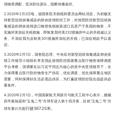
强物资调配，坚决防住源头，阻断传播途径。
2.2020年2月2日电，据国务院关税税则委员会网站消息，为积极支
持新型冠状病毒感染的肺炎疫情防控工作，对按照防控新型冠状病
毒感染的肺炎疫情进口物资免税政策进口且原产于美国的物资，不
实施对美加征关税措施，即恢复我对美232措施所中止的关税减让义
务、不加征我为反制美301措施所加征的关税；已加征税款予以退
还。
3.2020年2月1日，国务院总理、中央应对新型冠状病毒感染肺炎疫
情工作领导小组组长李克强赴疫情防控国家重点医疗物资保障调度
平台考察，强调要在以习近平同志为核心的党中央坚强领导下，全
力保障重点医疗防控物资生产供应，优化调度，优先保障重点地区
需要，同时保障好生活必需品供应，为打赢疫情防控阻击战提供必
要条件。
4.2020年2月1日，中国国家航天局探月与航天工程中心表示，嫦娥
四号着陆器和“玉兔二号”月球车进入第十四月夜，目前“玉兔二号”月
行驶367.25米。
球车累计月面