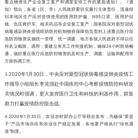
重点物资生产企业复工复产和调度安排工作的紧急通知》。《通
知》指出，各省（区、市）人民政府要切实履行主体责任，迅速组
织本地区生产应对疫情使用的医用防护服、N95口罩、医用护目
镜、负压救护车、相关药品等企业复工复产；国务院应对新型冠状
病毒感染肺炎疫情联防联控机制物资保障组负责对上述重点医疗应
急防控物资实施统一管理、统一调拨，地方各级人民政府不得以任
何名义截留、调用；要建立有关工作衔接机制，确保24小时联络畅
通，做好重点医疗应急防控物资的及时生产、调拨、运输和配用等
方面协调工作。
2020年1月30日，中央应对新型冠状病毒感染肺炎疫情工
3.
作领导小组组长李克强赴中国疾控中心考察疫情防控科研攻
关情况时强调，更大发挥医疗卫生和科技的利器作用，群策
群力打赢疫情防控阻击战。
4.2020年1月30日，农业农村部办公厅等联合发布，为确保“菜篮
子”产品市场供应和农业生产稳定发展，各地要严格执行“绿色通
道”制度。