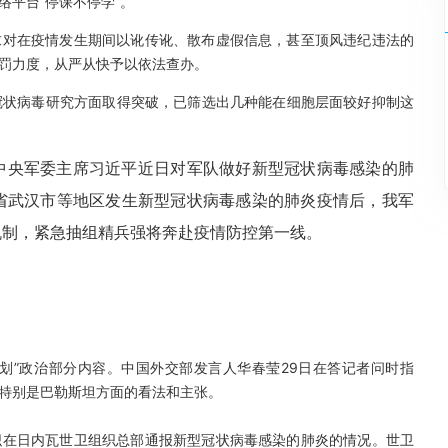
平台“停课不停学”。
，要求对在疫情发生期间以讹传讹、散布虚假信息，甚至顶风违纪违法的
罚力度，从严从快予以依法查办。
新型冠状病毒研究方面取得突破，已筛选出几种能在细胞层面较好抑制这
、中央军委主席习近平近日对军队做好新型冠状病毒感染的肺
省武汉市等地区发生新型冠状病毒感染的肺炎疫情后，我军
机制，紧急抽组精兵强将奔赴疫情防控第一线。
新计划”政治部分内容。中国外交部发言人华春莹29日在答记者问时指
特别是巴勒斯坦方面的看法和主张。
生组织在日内瓦世卫组织总部通报新型冠状病毒感染的肺炎的情况。世卫