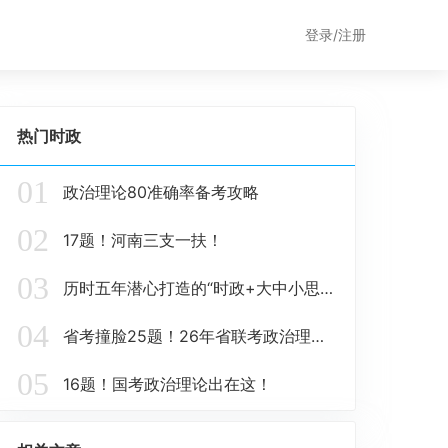
登录/注册
热门时政
01
政治理论80准确率备考攻略
02
17题！河南三支一扶！
03
历时五年潜心打造的“时政+大中小思政题库一体化”课题圆满收官！
04
省考撞脸25题！26年省联考政治理论这些在这里！
05
16题！国考政治理论出在这！