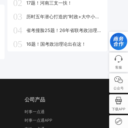
02
17题！河南三支一扶！
03
历时五年潜心打造的“时政+大中小思政题库一体化”课题圆满收官！
04
省考撞脸25题！26年省联考政治理论这些在这里！
05
16题！国考政治理论出在这！
客服
公众号
公司产品
下载APP
时事一点通
时事一点通APP