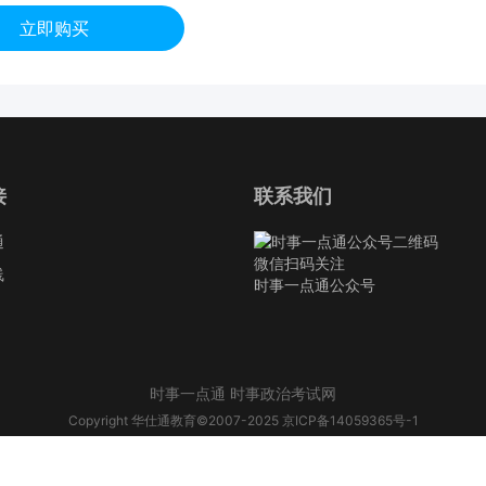
立即购买
接
联系我们
通
微信扫码关注
线
时事一点通公众号
时事一点通 时事政治考试网
Copyright 华仕通教育©2007-2025
京ICP备14059365号-1