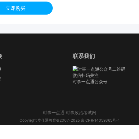
立即购买
接
联系我们
通
微信扫码关注
线
时事一点通公众号
时事一点通 时事政治考试网
Copyright 华仕通教育©2007-2025
京ICP备14059365号-1