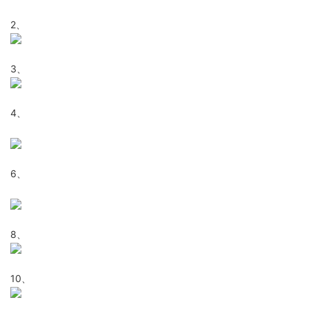
2、
3、
4、
6、
8、
10、