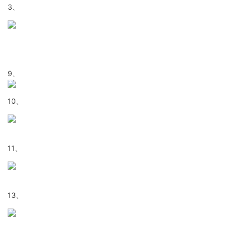
3、
9、
10、
11、
13、