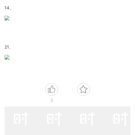
14、
21、
3