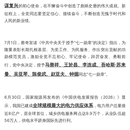
谋复兴
的初心使命，在不懈奋斗中创造了彪炳史册的伟大成就。新
征程上，全党同志要坚定信心、接续奋斗，不断创造无愧于时代和
人民的新业绩。
7月1日，蔡奇宣读《中共中央关于授予“七一勋章”的决定》指出，为
隆重表彰长期扎根基层、为党工作、为民服务、作出突出贡献的功
勋模范党员，激励全党不忘初心、牢记使命，踔厉奋发、勇毅前
马善祥、王於昌、李连成、吾哈斯·苏来
行，党中央决定，授予
曼、吴亚琴、陈俊武、赵亚夫、钟掘
同志“七一勋章”。
6月30日，国家能源局发布的《中国供电发展报告（2026）》显
全球规模最大的电力供应体系
示，我国已建成
，电力用户总量接
近8亿户，居全球首位，城乡供电服务网点达9.9万个，从业队伍超
56万人，供电水平跻身国际先进行列。