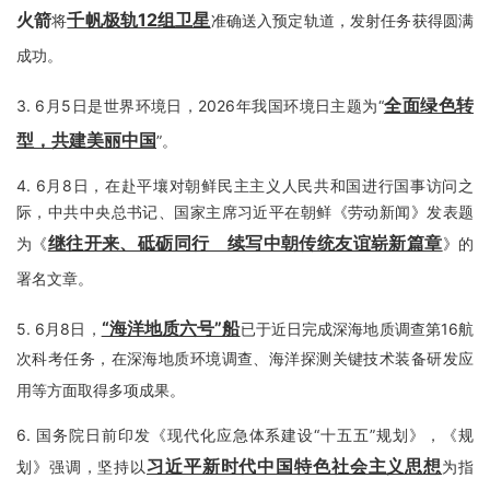
火箭
千帆极轨12组卫星
将
准确送入预定轨道，发射任务获得圆满
成功。
全面绿色转
3.
6月5日是世界环境日，2026年我国环境日主题为“
型，共建美丽中国
”。
4.
6月8日，在赴平壤对朝鲜民主主义人民共和国进行国事访问之
际，中共中央总书记、国家主席习近平在朝鲜《劳动新闻》发表题
继往开来、砥砺同行 续写中朝传统友谊崭新篇章
为《
》的
署名文章。
“海洋地质六号”船
5.
6月8日，
已于近日完成深海地质调查第16航
次科考任务，在深海地质环境调查、海洋探测关键技术装备研发应
用等方面取得多项成果。
6.
国务院日前印发《现代化应急体系建设“十五五”规划》，《规
习近平新时代中国特色社会主义思想
划》强调，坚持以
为指