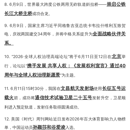
崇启公铁
8.
6月9日，世界最大跨度公铁两用无砟轨道斜拉桥——
长江大桥主桥
成功合龙。
9.
6月9日，国家主席习近平同格鲁吉亚总统卡韦拉什维利互致贺
全面战略伙伴关
电，庆祝两国建交34周年，并将中格关系提升为
系
。
北京
10.
“2026·全球人权治理高端论坛”将于6月11日至12日在
举
携手发展 共享人权：《发展权利宣言》通过40
行，论坛以“
周年与全球人权治理新愿景
”为主题。
文昌航天发射场
长征五号运
11.
6月11日15时30分，我国在
使用
载火
通信技术试验卫星二十五号
箭，成功将
发射升空，卫星顺
利进入预定轨道，发射任务取得圆满成功。
12.
美国《时代》周刊网站近日发布2026年百大体育影响力人物榜
孙颖莎和谷爱凌
单，中国运动员
入选。