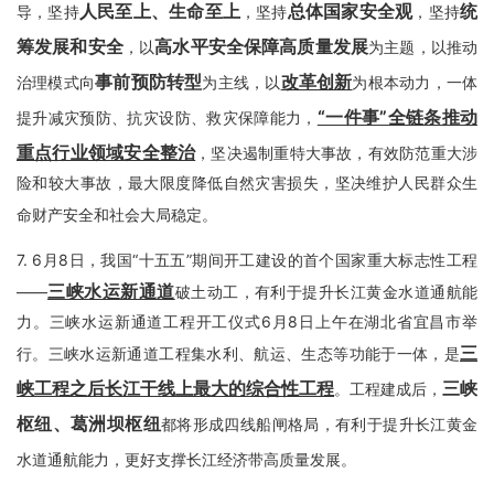
人民至上、生命至上
总体国家安全观
统
导，坚持
，坚持
，坚持
筹发展和安全
高水平安全保障高质量发展
，以
为主题，以推动
事前预防转型
改革创新
治理模式向
为主线，以
为根本动力，一体
“一件事”全链条推动
提升减灾预防、抗灾设防、救灾保障能力，
重点行业领域安全整治
，坚决遏制重特大事故，有效防范重大涉
险和较大事故，最大限度降低自然灾害损失，坚决维护人民群众生
命财产安全和社会大局稳定。
7.
6月8日，我国“十五五”期间开工建设的首个国家重大标志性工程
三峡水运新通道
——
破土动工，有利于提升长江黄金水道通航能
力。三峡水运新通道工程开工仪式6月8日上午在湖北省宜昌市举
三
行。三峡水运新通道工程集水利、航运、生态等功能于一体，是
峡工程之后长江干线上最大的综合性工程
三峡
。工程建成后，
枢纽、葛洲坝枢纽
都将形成四线船闸格局，有利于提升长江黄金
水道通航能力，更好支撑长江经济带高质量发展。