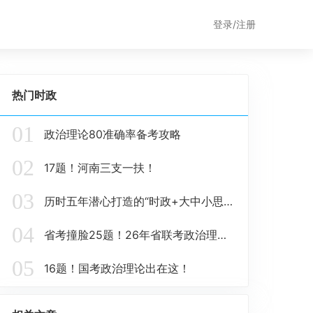
登录/注册
热门时政
01
政治理论80准确率备考攻略
02
17题！河南三支一扶！
03
历时五年潜心打造的“时政+大中小思政题库一体化”课题圆满收官！
04
省考撞脸25题！26年省联考政治理论这些在这里！
05
16题！国考政治理论出在这！