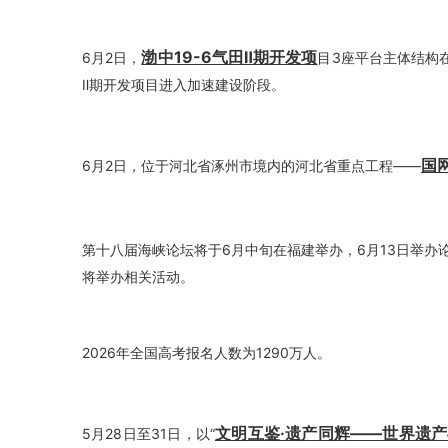
渤中19-6气田Ⅱ期开发项
6月2日，
目3座平台主体结构
Ⅱ期开发项目进入加速建设阶段。
国
6月2日，位于河北省涿州市境内的河北省重点工程——
第十八届海峡论坛将于6月中旬在福建举办，6月13日举办
将举办相关活动。
2026年全国高考报名人数为1290万人。
文明互鉴·遗产同辉——世界遗
5月28日至31日，以“