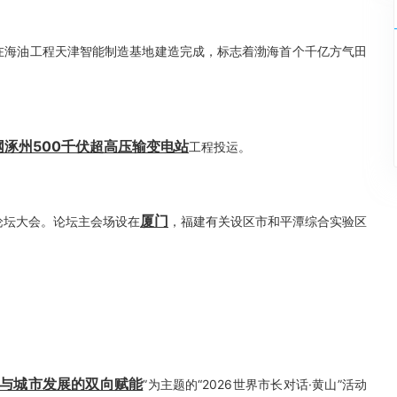
在海油工程天津智能制造基地建造完成，标志着渤海首个千亿方气田
网涿州500千伏超高压输变电站
工程投运。
厦门
论坛大会。论坛主会场设在
，福建有关设区市和平潭综合实验区
产与城市发展的双向赋能
”为主题的“2026世界市长对话·黄山”活动