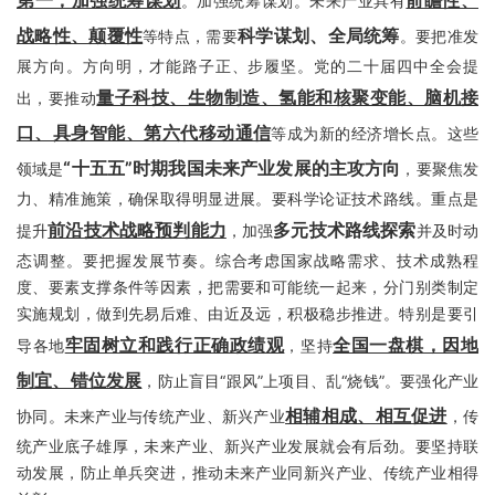
第一，加强统筹谋划
前瞻性、
。加强统筹谋划。未来产业具有
战略性、颠覆性
科学谋划、全局统筹
等特点，需要
。要把准发
展方向。方向明，才能路子正、步履坚。党的二十届四中全会提
量子科技、生物制造、氢能和核聚变能、脑机接
出，要推动
口、具身智能、第六代移动通信
等成为新的经济增长点。这些
“十五五”时期我国未来产业发展的主攻方向
领域是
，要聚焦发
力、精准施策，确保取得明显进展。要科学论证技术路线。重点是
前沿技术战略预判能力
多元技术路线探索
提升
，加强
并及时动
态调整。要把握发展节奏。综合考虑国家战略需求、技术成熟程
度、要素支撑条件等因素，把需要和可能统一起来，分门别类制定
实施规划，做到先易后难、由近及远，积极稳步推进。特别是要引
牢固树立和践行正确政绩观
全国一盘棋，因地
导各地
，坚持
制宜、错位发展
，防止盲目“跟风”上项目、乱“烧钱”。要强化产业
相辅相成、相互促进
协同。未来产业与传统产业、新兴产业
，传
统产业底子雄厚，未来产业、新兴产业发展就会有后劲。要坚持联
动发展，防止单兵突进，推动未来产业同新兴产业、传统产业相得