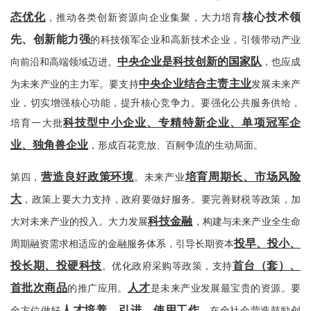
态优化
核心技术领
，推动各类创新资源向企业集聚，大力培育
先、创新能力强
的科技领军企业和高新技术企业，引领带动产业
中央企业是科技创新的国家队
向前沿和高端领域迈进。
，也应成
中央企业结合主责主业
为未来产业的主力军。要支持
发展未来产
业，切实增强核心功能，提升核心竞争力。要强化公共服务供给，
科技型中小企业、专精特新企业、单项冠军企
培育一大批
业、独角兽企业
，形成百花竞放、百舸争流的生动局面。
营造良好政策环境
培育周期长、市场风险
第四，
。未来产业
大
，政策上要大力支持，政府要做好服务。要完善财税等政策，加
科技金融
大对未来产业的投入。大力发展
，构建与未来产业全生命
投早、投小、
周期融资需求相适应的金融服务体系，引导长期资本
投长期、投硬科技
首台（套）、
。优化政府采购等政策，支持
首批次商品
人才
的推广应用。
是未来产业发展最宝贵的资源。要
人才培养、引进、使用工作
全方位做好
，在全社会营造鼓励创