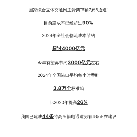
国家综合立体交通网主骨架“6轴7廊8通道”
90
%
目前建成率已经超过
2024年全社会物流成本节约
超过4000亿元
3000亿元
今年有望再节约
左右
2024年全国港口平均每小时吞吐
3.8万个
标准箱
26
%
比2020年提高
44条
我国已建成
特高压输电通道另有4条正在建设