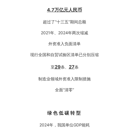
4.7万亿元人民币
超过了“十三五”期间总额
2021年、2024年两次缩减
外资准入负面清单
现行全国和自贸试验区清单已分别压缩
29
27
至
条、
条
制造业领域外资准入限制措施
全面“清零”
绿
色
低
碳
转
型
2024年，我国单位GDP能耗