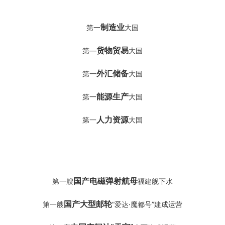
制造业
第一
大国
货物贸易
第—
大国
外汇储备
第一
大国
能源生产
第一
大国
人力资源
第一
大国
国产电磁弹射航母
第一艘
福建舰下水
国产大型邮轮
第一艘
“爱达·魔都号”建成运营