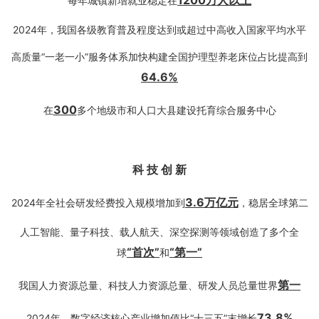
1
200万
人以上
每年城镇新增就业稳定在
2024年，我国各级教育普及程度达到或超过中高收入国家平均水平
高质量“一老一小”服务体系加快构建全国护理型养老床位占比提高到
64.6
%
300
在
多个地级市和人口大县建设托育综合服务中心
科
技
创
新
3.6万亿元
2024年全社会研发经费投入规模增加到
，稳居全球第二
人工智能、量子科技、载人航天、深空探测等领域创造了多个全
“首次”
“第一”
球
和
第一
我国人力资源总量、科技人力资源总量、研发人员总量世界
73.8%
2024年，数字经济核心产业增加值比“十三五”末增长