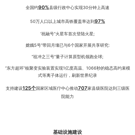
90
%
全国约
县级行政中心实现30分钟上高速
9
7%
50万人口以上城市高铁覆盖率达到
'祝融号”火星车首次登陆火星;
嫦娥5号”带回月壤已与6个国家开展共享研究:
“祖冲之三号”量子计算原型机领跑全球;
“东方超环”核聚变实验装置实现1亿度高温、1066秒的稳态高约束模
式等离子体运行，刷新世界纪录
1
25个
707
支持建设
国家区域医疗中心推动
家县级医院达到三级医
院能力
基础设施建设