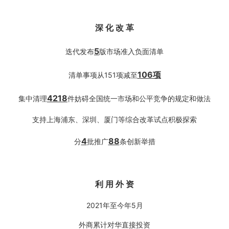
深 化 改 革
5
迭代发布
版市场准入负面清单
106项
清单事项从151项减至
4218
集中清理
件妨碍全国统一市场和公平竞争的规定和做法
支持上海浦东、深圳、厦门等综合改革试点积极探索
4
88
分
批推广
条创新举措
利
用
外
资
2021年至今年5月
外商累计对华直接投资