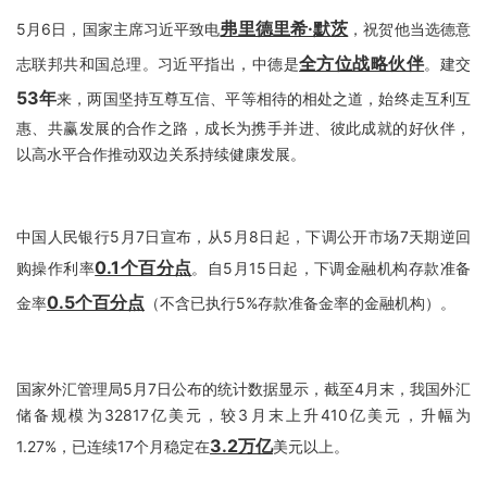
弗里德里希·默茨
5月6日，国家主席习近平致电
，祝贺他当选德意
全方位战略伙伴
志联邦共和国总理。习近平指出，中德是
。建交
53年
来，两国坚持互尊互信、平等相待的相处之道，始终走互利互
惠、共赢发展的合作之路，成长为携手并进、彼此成就的好伙伴，
以高水平合作推动双边关系持续健康发展。
中国人民银行5月7日宣布，从5月8日起，下调公开市场7天期逆回
0.1个百分点
购操作利率
。自5月15日起，下调金融机构存款准备
0.5个百分点
金率
（不含已执行5%存款准备金率的金融机构）。
国家外汇管理局5月7日公布的统计数据显示，截至4月末，我国外汇
储备规模为32817亿美元，较3月末上升410亿美元，升幅为
3.2万亿
1.27%，已连续17个月稳定在
美元以上。