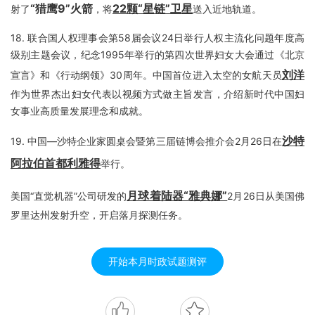
“猎鹰9”火箭
22颗“星链”卫星
射了
，将
送入近地轨道。
18.
联合国人权理事会第58届会议24日举行人权主流化问题年度高
级别主题会议，纪念1995年举行的第四次世界妇女大会通过《北京
刘洋
宣言》和《行动纲领》30周年。中国首位进入太空的女航天员
作为世界杰出妇女代表以视频方式做主旨发言，介绍新时代中国妇
女事业高质量发展理念和成就。
沙特
19.
中国—沙特企业家圆桌会暨第三届链博会推介会2月26日在
阿拉伯首都利雅得
举行。
月球着陆器“雅典娜”
美国“直觉机器”公司研发的
2月26日从美国佛
罗里达州发射升空，开启落月探测任务。
开始本月时政试题测评