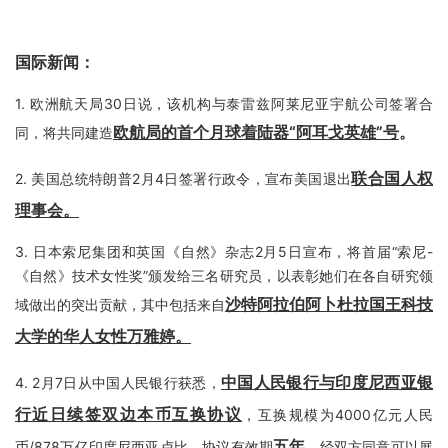
国际新闻：
1.
欧洲航天局30日说，该机构与泰雷兹阿莱尼亚宇航公司签署合
欧航局的首个月球着陆器“阿耳戈英雄”号
。
同，将共同建造
联合国人权
2.
美国总统特朗普2月4日签署行政令，宣布美国退出
理事会
。
3.
日本索尼集团和英国《自然》杂志2月5日宣布，将首届“索尼-
《自然》技术女性奖”颁发给三名研究员，以表彰她们在各自研究领
沙特阿拉伯阿卜杜拉国王科技
域做出的突出贡献，其中包括来自
大学的华人女性万雅婷。
中国人民银行与印度尼西亚银
4.
2月7日从中国人民银行获悉，
行近日续签双边本币互换协议
，互换规模为4000亿元人民
五年
币/878万亿印度尼西亚卢比，协议有效期
，经双方同意可以展