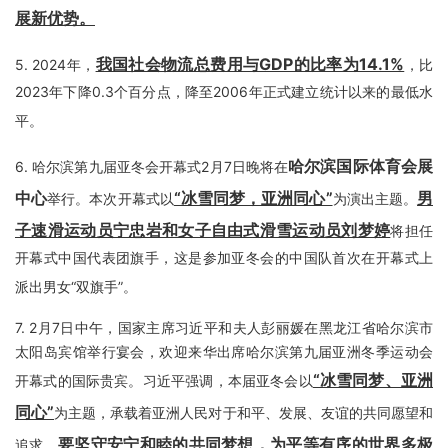
展新优势。
我国社会物流总费用与GDP的比率为14.1%
5.
2024年，
，比
2023年下降0.3个百分点，降至2006年正式建立统计以来的最低水
平。
哈尔滨国际体育会展
6.
哈尔滨第九届亚冬会开幕式2月7日晚将在
中心
“冰雪同梦，亚洲同心”
男
举行。本次开幕式以
为演出主题。
子速滑运动员宁忠岩和女子自由式滑雪运动员刘梦婷
将担任
开幕式中国代表团旗手，这是参加亚冬会的中国队首次在开幕式上
派出男女“双旗手”。
7.
2月7日中午，国家主席习近平和夫人彭丽媛在黑龙江省哈尔滨市
太阳岛宾馆举行宴会，欢迎来华出席哈尔滨第九届亚洲冬季运动会
“冰雪同梦、亚洲
开幕式的国际贵宾。习近平强调，本届亚冬会以
同心”
为主题，承载着亚洲人民对于和平、发展、友谊的共同愿望和
要坚守安宁和睦的共同梦想，为平等有序的世界多极
追求。