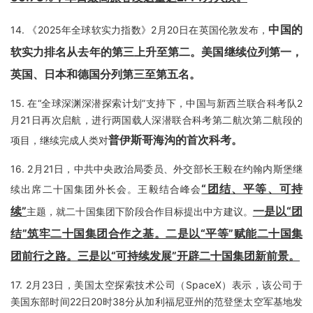
中国的
14.
《2025年全球软实力指数》2月20日在英国伦敦发布，
软实力排名从去年的第三上升至第二。美国继续位列第一，
英国、日本和德国分列第三至第五名
。
15.
在“全球深渊深潜探索计划”支持下，中国与新西兰联合科考队2
月21日再次启航，进行两国载人深潜联合科考第二航次第二航段的
普伊斯哥海沟的首次科考
。
项目，继续完成人类对
16.
2月21日，中共中央政治局委员、外交部长王毅在约翰内斯堡继
“团结、平等、可持
续出席二十国集团外长会。王毅结合峰会
续”
一是以“团
主题，就二十国集团下阶段合作目标提出中方建议。
结”筑牢二十国集团合作之基。二是以“平等”赋能二十国集
团前行之路。三是以“可持续发展”开辟二十国集团新前景。
17.
2月23日，美国太空探索技术公司（SpaceX）表示，该公司于
美国东部时间22日20时38分从加利福尼亚州的范登堡太空军基地发