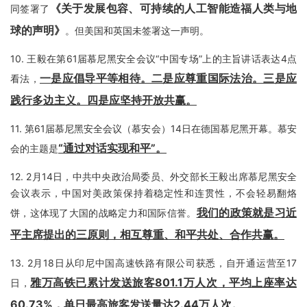
《关于发展包容、可持续的人工智能造福人类与地
同签署了
球的声明》
。但美国和英国未签署这一声明。
10.
王毅在第61届慕尼黑安全会议“中国专场”上的主旨讲话表达4点
一是应倡导平等相待。二是应尊重国际法治。三是应
看法，
践行多边主义。四是应坚持开放共赢。
11.
第61届慕尼黑安全会议（慕安会）14日在德国慕尼黑开幕。慕安
“通过对话实现和平”。
会的主题是
12.
2月14日，中共中央政治局委员、外交部长王毅出席慕尼黑安全
会议表示，中国对美政策保持着稳定性和连贯性，不会轻易翻烙
我们的政策就是习近
饼，这体现了大国的战略定力和国际信誉。
平主席提出的三原则，相互尊重、和平共处、合作共赢
。
13.
2月18日从印尼中国高速铁路有限公司获悉，自开通运营至17
雅万高铁已累计发送旅客801.1万人次，平均上座率达
日，
60.73%，单日最高旅客发送量达2.44万人次。