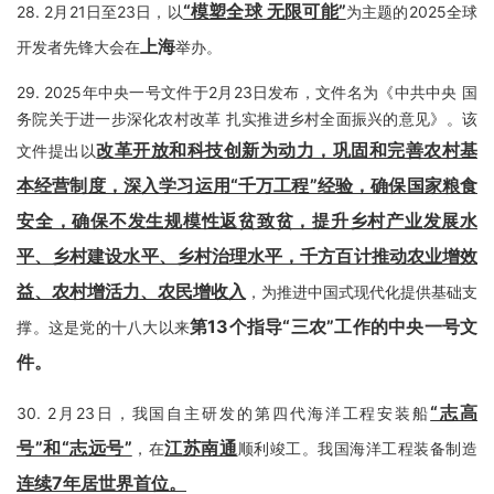
“模塑全球 无限可能”
28.
2月21日至23日，以
为主题的2025全球
上海
开发者先锋大会在
举办。
29.
‌2025年中央一号文件于2月23日发布，文件名为《中共中央 国
务院关于进一步深化农村改革 扎实推进乡村全面振兴的意见》‌。该
改革开放和科技创新为动力，巩固和完善农村基
文件提出以
本经营制度，深入学习运用“千万工程”经验，确保国家粮食
安全，确保不发生规模性返贫致贫，提升乡村产业发展水
平、乡村建设水平、乡村治理水平，千方百计推动农业增效
益、农村增活力、农民增收入
，为推进中国式现代化提供基础支
第13个指导“三农”工作的中央一号文
撑‌。这是党的十八大以来
件
。
“志高
30.
2月23日，我国自主研发的第四代海洋工程安装船
号”和“志远号”
江苏南通
，在
顺利竣工。我国海洋工程装备制造
连续7年居世界首位
。