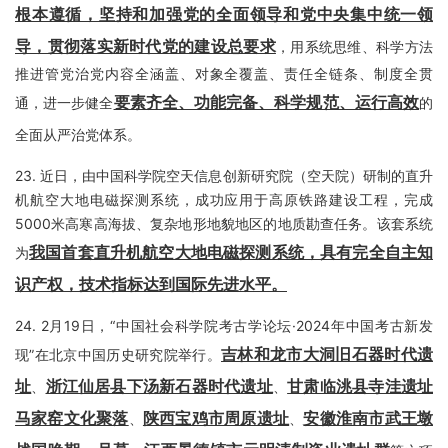
根本遵循，坚持和加强党的全面领导和党中央集中统一领
导，贯彻落实新时代党的建设总要求
，用系统思维、科学方法
推进管党治党内容全涵盖、对象全覆盖、责任全链条、制度全贯
要素齐全、功能完备、科学规范、运行高效
通，进一步健全
的
全面从严治党体系。
23.
近日，由中国科学院空天信息创新研究院（空天院）研制的直升
机航空大地电磁探测系统，成功应用于高原铁路建设工程，完成
5000米高寒高海拔、复杂地形地貌地区的地质勘查任务。该套系统
我国首套直升机航空大地电磁探测系统，具有完全自主知
为
识产权，技术指标达到国际先进水平。
24.
2月19日，“中国社会科学院考古学论坛·2024年中国考古新发
吉林和龙市大洞旧石器时代遗
现”在北京中国历史研究院举行。
址
浙江仙居县下汤新石器时代遗址
甘肃临洮县寺洼遗址
、
、
马家窑文化聚落
陕西宝鸡市周原遗址
安徽淮南市武王墩
、
、