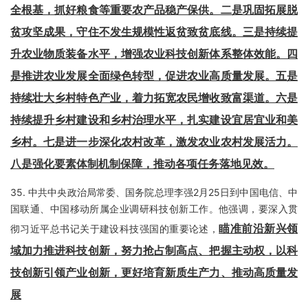
全根基，抓好粮食等重要农产品稳产保供。二是巩固拓展脱
贫攻坚成果，守住不发生规模性返贫致贫底线。三是持续提
升农业物质装备水平，增强农业科技创新体系整体效能。四
是推进农业发展全面绿色转型，促进农业高质量发展。五是
持续壮大乡村特色产业，着力拓宽农民增收致富渠道。六是
持续提升乡村建设和乡村治理水平，扎实建设宜居宜业和美
乡村。七是进一步深化农村改革，激发农业农村发展活力。
八是强化要素体制机制保障，推动各项任务落地见效。
35.
中共中央政治局常委、国务院总理李强2月25日到中国电信、中
国联通、中国移动所属企业调研科技创新工作。他强调，要深入贯
瞄准前沿新兴领
彻习近平总书记关于建设科技强国的重要论述，
域加力推进科技创新，努力抢占制高点、把握主动权，以科
技创新引领产业创新，更好培育新质生产力、推动高质量发
展