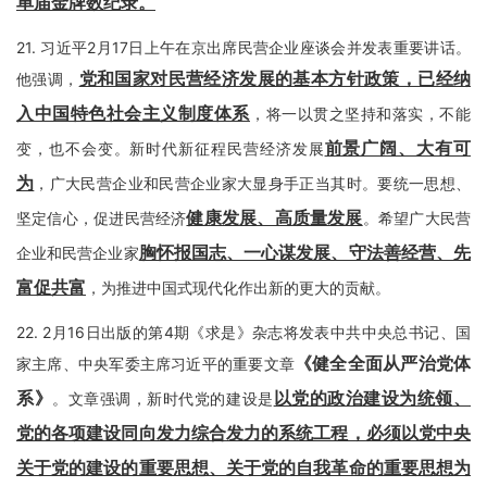
单届金牌数纪录。
21.
习近平2月17日上午在京出席民营企业座谈会并发表重要讲话。
党和国家对民营经济发展的基本方针政策，已经纳
他强调，
入中国特色社会主义制度体系
，将一以贯之坚持和落实，不能
前景广阔、大有可
变，也不会变。新时代新征程民营经济发展
为
，广大民营企业和民营企业家大显身手正当其时。要统一思想、
健康发展、高质量发展
坚定信心，促进民营经济
。希望广大民营
胸怀报国志、一心谋发展、守法善经营、先
企业和民营企业家
富促共富
，为推进中国式现代化作出新的更大的贡献。
22.
2月16日出版的第4期《求是》杂志将发表中共中央总书记、国
《健全全面从严治党体
家主席、中央军委主席习近平的重要文章
系》
以党的政治建设为统领、
。文章强调，新时代党的建设是
党的各项建设同向发力综合发力的系统工程，必须以党中央
关于党的建设的重要思想、关于党的自我革命的重要思想为