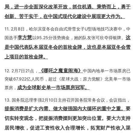
局，进一步全面深化改革开放，抓住机遇、乘势而上，勇于
创新、苦干实干，在中国式现代化建设中展现更大作为
。
11.
2月8日，哈尔滨亚冬会自由式滑雪女子U型场地技巧决赛中，中
李方慧
这
国选手
以95.25分强势摘金，她的队友张可欣夺得银牌。
是中国代表队本届亚冬会的首枚金牌，这也是本届亚冬会雪
上项目的首枚金牌
。
《哪吒之魔童闹海》
12.
2月7日21点，
中国内地单一市场票房已
突破67.922亿人民币，超过《星球大战：原力觉醒》北美单一市场
成为全球影史单一市场票房冠军
。
票房，
13.
国务院总理李强2月10日主持召开国务院常务会议，会议指出，
提振消费是扩大内需、做大做强国内大循环的重中之重。
要
切实转变观念，把提振消费摆到更加突出位置。要大力支持
居民增收，促进工资性收入合理增长，拓宽财产性收入渠