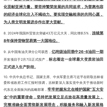
化贡献亚洲力量。要坚持繁荣发展的共同追求，为普惠包容
的经济全球化注入不竭动力。要实现交融相亲的共同心愿，
为人类文明发展进步作出更大贡献。
连续第
8.
2024年我国外贸首次突破43万亿元大关，同比增长5%，
8年保持货物贸易第一大国地位。
亿吨级油田渤中26-6油田一期
9.
从中国海油天津分公司获悉，
标志着这一全球最大变质岩油田
开发项目于2月7日正式投产，
正式进入生产阶段
。
10.
中共中央总书记、国家主席、中央军委主席习近平在听取吉林省
委和省政府工作汇报时强调，吉林要深入落实党中央关于推动新时
牢牢把握东北在维护国家“五大安
代东北全面振兴的战略部署，
全”中的重要使命，坚持把发展立足点放在高质量发展上，
完整准确全面贯彻新发展理念，积极服务和融入新发展格