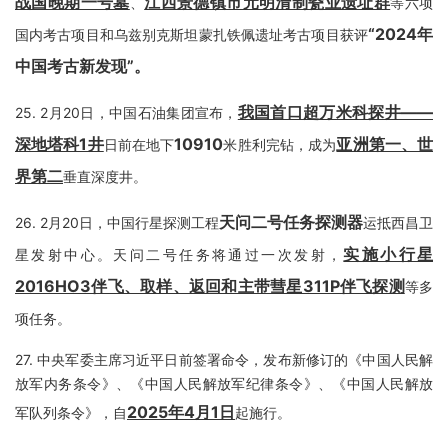
战国晚期一号墓
江西景德镇市元明清制瓷业遗址群
、
等六项
“2024年
国内考古项目和乌兹别克斯坦蒙扎铁佩遗址考古项目获评
中国考古新发现”
。
我国首口超万米科探井——
25.
2月20日，中国石油集团宣布，
深地塔科1井
10910
亚洲第一、世
日前在地下
米胜利完钻，成为
界第二
垂直深度井。
天问二号任务探测器
26.
2月20日，中国行星探测工程
运抵西昌卫
实施小行星
星发射中心。天问二号任务将通过一次发射，
2016HO3伴飞、取样、返回和主带彗星311P伴飞探测
等多
项任务。
27.
中央军委主席习近平日前签署命令，发布新修订的《中国人民解
放军内务条令》、《中国人民解放军纪律条令》、《中国人民解放
2025年4月1日
军队列条令》，自
起施行。