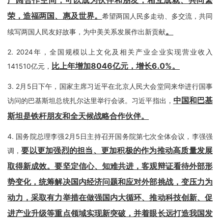
广阔合作空间，可以成为伙伴和朋友，相互成就、共同繁
荣，造福两国、惠及世界。
希望两国人民多走动、多交流，共同
。
续写两国人民友好故事，为中美关系发展作出新贡献
2.
2024年，全国规模以上文化及相关产业企业实现营业收入
比上年增加8046亿元，增长6.0%。
141510亿元，
3.
2月5日下午，国家主席习近平在北京人民大会堂同来华进行国事
中国和巴基
访问的巴基斯坦总统扎尔达里举行会谈。习近平指出，
斯坦是铁杆朋友和全天候战略合作伙伴
。
4.
国务院总理李强2月5日主持召开国务院第七次全体会议，李强强
要以更加强烈的担当、更加积极的作为推动高质量发展
调，
取得新成效。要坚定信心、知难共进，客观辩证看待外部形
势变化，统筹解决国内经济问题和应对外部挑战，变压力为
动力，采取有力举措在做强国内大循环、推动科技创新、促
进产业升级等重点领域实现新突破，并着眼长远打造我国发