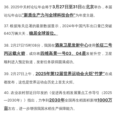
3月27日至31日
北京
36.
2025中关村论坛年会将于
在
举办，本届
“新质生产力与全球科技合作”
论坛年会以
为年度主题。
37.
根据海关总署的最新数据显示，2024年中国汽车出口量已突破
稳居全球首位。
640万辆大关，
酒泉卫星发射中心
长征二号
38.
2月27日15时08分，我国在
使用
丙运载火箭
四维高景一号03、04星
，成功将
发射升空，卫星
顺利进入预定轨道，发射任务获得圆满成功。
2025年第12届世界运动会火炬“竹梦”
39.
2月27日上午，
在成
都发布，这也是世界运动会历史上首支火炬。
40.
农业农村部近日印发的《促进再生稻发展重点工作导引（2025
2030年
1000万
—2030年）》指出，力争到
全国再生稻面积新增
亩
左右，进一步增强我国水稻生产保障能力。