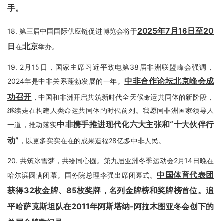
手
。
2025年7月16日至20
18.
第三届中国国际供应链促进博览会将于
日
北京
在
举办。
19.
2月15日，国家主席习近平致电第38届非洲联盟峰会强调，
中非合作论坛北京峰会成
2024年是中非关系蓬勃发展的一年。
功召开
，中国和非洲开启共筑新时代全天候命运共同体的新阶段，
继续走在构建人类命运共同体的时代前列。我愿同非洲国家领导人
中非携手推进现代化六大主张和“十大伙伴行
一道，推动落实
动”
，以更多实实在在的成果造福28亿多中非人民。
20.
共筑冰雪梦，共绘同心圆。第九届亚洲冬季运动会2月14日晚在
中国体育代表团
哈尔滨圆满闭幕。国务院总理李强出席闭幕式。
获得32枚金牌、85枚奖牌，名列金牌榜和奖牌榜首位。
追
平哈萨克斯坦队在2011年阿斯塔纳-阿拉木图亚冬会创下的