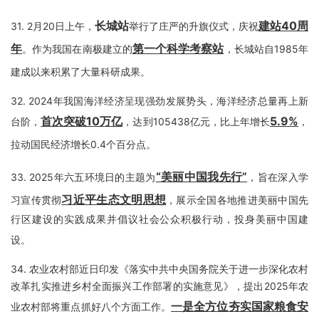
长城站
建站40周
31.
2月20日上午，
举行了庄严的升旗仪式，庆祝
年
第一个科学考察站
。作为我国在南极建立的
，长城站自1985年
建成以来积累了大量科研成果。
32.
2024年我国海洋经济呈现强劲发展势头，海洋经济总量再上新
首次突破10万亿
5.9%
台阶，
，达到105438亿元，比上年增长
，
拉动国民经济增长0.4个百分点。
“美丽中国我先行”
33.
2025年六五环境日的主题为
，旨在深入学
习近平生态文明思想
习宣传贯彻
，展示全国各地推进美丽中国先
行区建设的实践成果并倡议社会公众积极行动，投身美丽中国建
设。
34.
农业农村部近日印发《落实中共中央国务院关于进一步深化农村
改革扎实推进乡村全面振兴工作部署的实施意见》，提出2025年农
一是全方位夯实国家粮食安
业农村部将重点抓好八个方面工作。