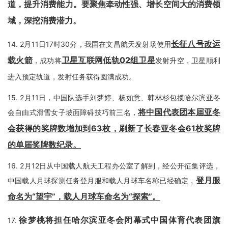
道，提升消费能力。要聚焦牵动性强、增长空间大的消费领
域，深挖消费潜力。
长征八号改运
14.
2月11日17时30分，我国在文昌航天发射场使用
载火箭
卫星互联网低轨02组卫星
，成功将
发射升空，卫星顺利
进入预定轨道，发射任务获得圆满成功。
15.
2月11日，中国队选手刘梦婷、杨如意、韩林杉包揽哈尔滨亚冬
将中国代表团本届亚冬
会自由式滑雪女子坡面障碍技巧前三名，
会获得的奖牌数增加到63枚，刷新了长春亚冬会61枚奖牌
的单届奖牌数纪录。
16.
2月12日从中国载人航天工程办公室了解到，经公开征集评选，
登月服
中国载人月球探测任务登月服和载人月球车名称已经确定，
命名为“望宇”，载人月球车命名为“探索”
。
徐梦桃将担任哈尔滨亚冬会闭幕式中国体育代表团旗
17.