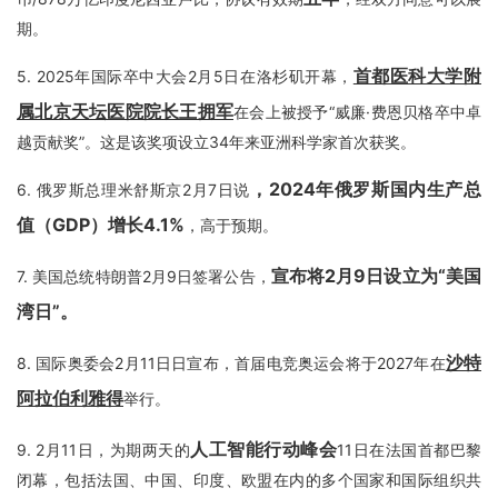
期。
首都医科大学附
5.
2025年国际卒中大会2月5日在洛杉矶开幕，
属北京天坛医院院长王拥军
在会上被授予“威廉·费恩贝格卒中卓
越贡献奖”。这是该奖项设立34年来亚洲科学家首次获奖。
，2024年俄罗斯国内生产总
6.
俄罗斯总理米舒斯京2月7日说
值（GDP）增长4.1%
，高于预期。
宣布将2月9日设立为“美国
7.
美国总统特朗普2月9日签署公告，
湾日”
。
沙特
8.
国际奥委会2月11日日宣布，首届电竞奥运会将于2027年在
阿拉伯利雅得
举行。
人工智能行动峰会
9.
2月11日，为期两天的
11日在法国首都巴黎
闭幕，包括法国、中国、印度、欧盟在内的多个国家和国际组织共