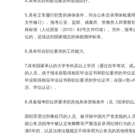
4.具有良好的政治素质和道德品行。
5.具有正常履行职责的身体条件，符合公务员录用体检通用标
文件修订）。报考公安、监狱、戒毒所、管教所人民警察
殊标准（人社部发〔2010〕82号文件印发）。另外，报
位的，还须达到国家规定的体能测评标准。
6.具有符合职位要求的工作能力。
7.具有国家承认的大学专科及以上学历（通过自学考试、
的人员，须于报名前取得相应毕业证书和职位要求的学位证书
毕业取得相应毕业证书和职位要求的学位证书；在国<境>外
历、学位认证）。
8.具备报考职位所要求的其他具体资格条件（见《招录职位
因犯罪受过刑事处罚的人员、被开除中国共产党党籍的人
级公务员招考中被认定有舞弊等严重违反录用纪律行为的
满5年的，以及法律法规规定不得录用为公务员的其他情形