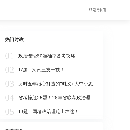
登录/注册
热门时政
01
政治理论80准确率备考攻略
02
17题！河南三支一扶！
03
历时五年潜心打造的“时政+大中小思政题库一体化”课题圆满收官！
04
省考撞脸25题！26年省联考政治理论这些在这里！
05
16题！国考政治理论出在这！