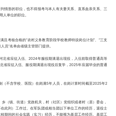
所列情形的职位，也不得报考与本人有夫妻关系、直系血亲关系、三
用人单位的职位。
务期满且考核合格的“农村义务教育阶段学校教师特设岗位计划”、“三支
目人员”名单由省级主管部门提供。
从河北省应征入伍、2024年服役期满退出现役，入伍前取得普通高等
北省应征入伍、服役期满退出现役后复学，2025年应届毕业的普通
制（不含学校、医院）在岗满5年人员，在岗计算时间截至2025年2
）、乡（镇、街道）党政机关，村（社区）党组织或者村（居）委会，
不在此列）工作过。在军队团或相当团以下单位工作的经历，退役士
在校期间的社会实践（实习）经历，不能视为基层工作经历。基层工