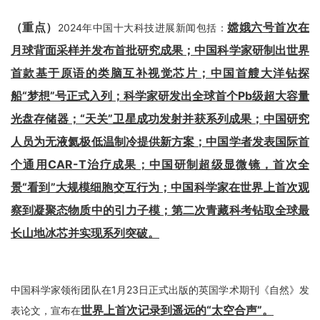
（重点）
嫦娥六号首次在
2024年中国十大科技进展新闻包括：
月球背面采样并发布首批研究成果；中国科学家研制出世界
首款基于原语的类脑互补视觉芯片；中国首艘大洋钻探
船“梦想”号正式入列；科学家研发出全球首个Pb级超大容量
光盘存储器；“天关”卫星成功发射并获系列成果；中国研究
人员为无液氦极低温制冷提供新方案；中国学者发表国际首
个通用CAR-T治疗成果；中国研制超级显微镜，首次全
景“看到”大规模细胞交互行为；中国科学家在世界上首次观
察到凝聚态物质中的引力子模；第二次青藏科考钻取全球最
长山地冰芯并实现系列突破。
中国科学家领衔团队在1月23日正式出版的英国学术期刊《自然》发
世界上首次记录到遥远的“太空合声”。
表论文，宣布在