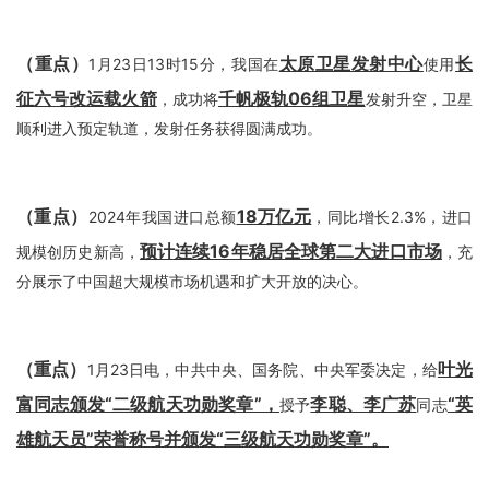
（重点）
太原卫星发射中心
长
1月23日13时15分，我国在
使用
征六号改运载火箭
千帆极轨06组卫星
，成功将
发射升空，卫星
顺利进入预定轨道，发射任务获得圆满成功。
（重点）
18万亿元
2024年我国进口总额
，同比增长2.3%，进口
预计连续16年稳居全球第二大进口市场
规模创历史新高，
，充
分展示了中国超大规模市场机遇和扩大开放的决心。
（重点）
叶光
1月23日电，中共中央、国务院、中央军委决定，给
富同志颁发“二级航天功勋奖章”，
李聪、李广苏
“英
授予
同志
雄航天员”荣誉称号并颁发“三级航天功勋奖章”。