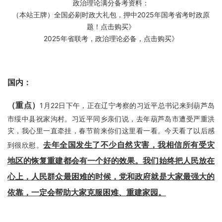
政治理论满分备考资料：
（本站王牌）全国必刷时政大礼包，押中2025年国考省考时政原
题！点击购买》
2025年省联考，政治理论必备，点击购买》
国内：
（重点）
1月22日下午，正在辽宁考察的习近平总书记来到葫芦岛
市绥中县祝家沟村。习近平同乡亲们说，去年葫芦岛市遭受严重洪
灾，我心里一直牵挂，春节前来你们这里看一看。今天看了以后感
去年全国发生了不少自然灾害，我相信所有受灾
到很欣慰。
地区的恢复重建都会有一个好的效果。我们始终把人民放在
心上，人民群众最困难的时候，党和政府就是大家最强大的
依靠，一定会帮助大家克服困难、重建家园。