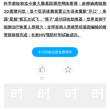
科学家绘制迄今最大脑基因调控网络图谱；超精确癌细胞
3D图谱问世；首个双语读脑装置让失语者重新“开口”；美
国“星舰”第五次试飞，“筷子”成功回收助推器；世界首例干
细胞治疗恢复人类视力；全球首例人类接受经基因编辑的猪
肾脏移植完成；长效HIV预防针剂试验成功。
今日时政试题免费测评
26