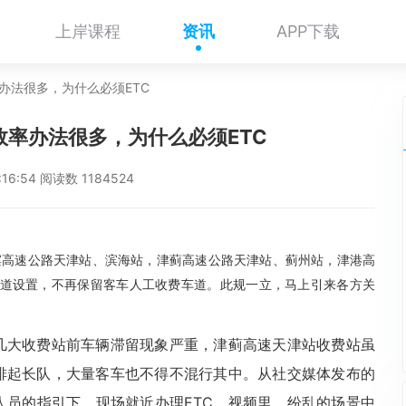
上岸课程
资讯
APP下载
率办法很多，为什么必须ETC
行效率办法很多，为什么必须ETC
0:16:54 阅读数 1184524
津滨高速公路天津站、滨海站，津蓟高速公路天津站、蓟州站，津港高
车道设置，不再保留客车人工收费车道。此规一立，马上引来各方关
几大收费站前车辆滞留现象严重，津蓟高速天津站收费站虽
排起长队，大量客车也不得不混行其中。从社交媒体发布的
人员的指引下，现场就近办理ETC。视频里，纷乱的场景中