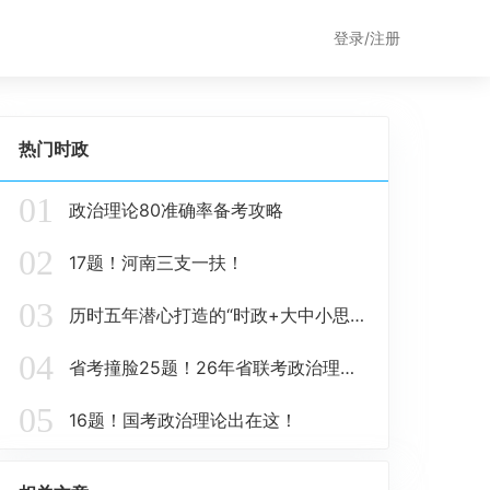
登录/注册
热门时政
01
政治理论80准确率备考攻略
02
17题！河南三支一扶！
03
历时五年潜心打造的“时政+大中小思政题库一体化”课题圆满收官！
04
省考撞脸25题！26年省联考政治理论这些在这里！
05
16题！国考政治理论出在这！