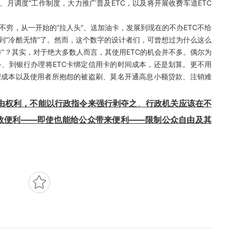
进、月调度”工作制度，大力推广普及ETC，以及将开展收费车道ETC
，从一开始的“拉人头”、送加油卡，发展到现在的不办ETC不给
到“冷酷无情”了。然而，这个数字的设计者们，可曾想过为什么这么
”？其实，对于绝大多数人而言，其使用ETC的机会并不多。偶尔为
、到银行办理将ETC卡绑定信用卡的时间成本，还是划算。更不用
理成本以及使用者所抱怨的被盗刷、莫名开通高息小额贷款、注销难
由权利，不能以行政指令来强行剥夺之
。
行政机关应该在不
政便利——即使也能给公众带来便利——限制公众自由及其