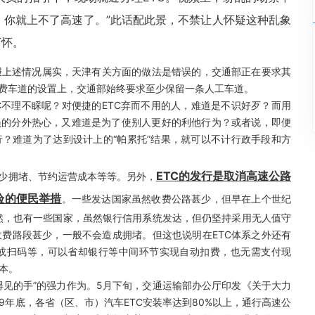
C，你就上不了高速了。”此话配此景，不禁让人怀疑这种乱象
下怀。
上述情况属实，天津有关方面的做法是错误的，交通部正在要求其
收费车道的设置上，交通部始终要求至少保留一条人工车道。
不理不睬呢？对便捷的ETC弃而不用的人，难道是不识好歹？而用
员的分外热心，又难道是为了使别人更好的利他行为？或者说，即便
行？难道为了达到设计上的“帕累托”结果，就可以不计行政手段和方
ETC的发行是取消高速公路
少拥堵、节约运营成本等等。另外，
验的便民举措
。一些发达国家虽然收费公路甚少，但早在上个世纪
然，也有一些国家，虽然银行信用系统发达，但仍坚持采用无人值守
费路段甚少，一般不会造成拥堵。但这也说明在ETC体系之外还有
或扫码等，可以省却银行等中间环节实现自动扣费，也无需支付现
本。
见的手”的强力作为。5月下旬，交通运输部办公厅印发《关于大力
19年底，各省（区、市）汽车ETC安装率达到80%以上，通行高速公