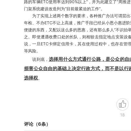
路的车辆ETC使用率达到90%以上”，并为此建立了“周推
门架系统建设改造列为“目前最紧迫的工作”。
为了实现上述两个数字的要求，各种推广办法可谓层出不穷
年检、不办ETC不让上高速，推广手段已经从小恩小惠进阶
便捷的东西，又配以这么多的恩惠，还有那么多人“不识抬举
之。即使遭遇收费口处的长队，则相较去指定地点安装设备
说，一旦ETC卡绑定信用卡，其在使用过程中，也存在管
等风险。
选择用什么方式通行公路，是公众的自
说到底，
损害公众自由的基础上决定行政方式，而不是以行
选择权
。
18
评论（6条）