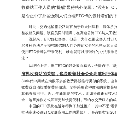
收费站工作人员的“提醒”显得格外刺耳：“没有ET
是否正中了那些强制人们办理ETC卡的设计者们的
对此，交通运输部公路局官员于昨天回应称，媒体所报
整改相关问题。该官员同时强调，在高速公路ETC与人工
说起来，ETC好处多多。但是，为什么那么多人对ETC
尽各种办法乃至损招来强制人们办理ETC卡的机构及其人
使用ETC卡可以带来便利，难道就可以用强制的办法来推
法？
从理论上讲，推广ETC的好处显而易见，快捷通行、减
省界收费站的关键，也是改善社会公众高速出行体
80年代中期就在为数不多的收费路段推行类似的系统。当
收费或自动投币交费的做法。坚持采用这种做法的前提是收
其他办法可行。近几年新出现的技术，比如摄像识别技术
金，这些操作方式甚至更加快捷便利，节约收交费双方的成
中国的ETC系统在近年得到了加速推广，其中不乏“看得
推动高速公路ETC发展应用工作的通知》，明确要求“到20