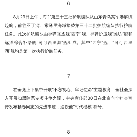
6
8月29日上午，海军第三十三批护航编队从山东青岛某军港解缆
起航，前往亚丁湾、索马里海域接替第三十二批护航编队执行护航
任务。此次护航编队由导弹驱逐舰“西宁”舰、导弹护卫舰“潍坊”舰和
远洋综合补给舰“可可西里湖”舰组成。其中“西宁”舰、“可可西里
湖”舰均是第一次执行护航任务。
7
在全党上下集中开展“不忘初心、牢记使命”主题教育、全社会深
入开展扫黑除恶专项斗争之际，中央宣传部30日在北京向全社会宣
传发布杨春同志的先进事迹，追授他“时代楷模”称号。
8