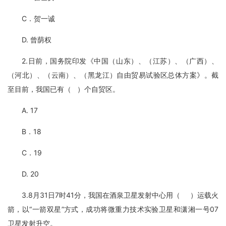
C．贺一诚
D. 曾荫权
2.日前，国务院印发《中国（山东）、（江苏）、（广西）、
（河北）、（云南）、（黑龙江）自由贸易试验区总体方案》。截
至目前，我国已有（ ）个自贸区。
A. 17
B．18
C．19
D. 20
3.8月31日7时41分，我国在酒泉卫星发射中心用（ ）运载火
箭，以“一箭双星”方式，成功将微重力技术实验卫星和潇湘一号07
卫星发射升空。