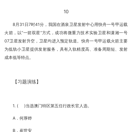
10
8月31日7时41分，我国在酒泉卫星发射中心用快舟一号甲运载
火箭，以“一箭双星”方式，成功将微重力技术实验卫星和潇湘一号
07卫星发射升空，卫星均进入预定轨道。快舟一号甲运载火箭主要
为低轨小卫星提供发射服务，具有入轨精度高、准备周期短、发射
成本低等特点。
【习题演练】
1. ( )当选澳门特区第五任行政长官人选。
A．何厚铧
B．崔世安