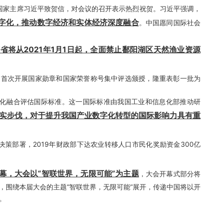
开。国家主席习近平致贺信，对会议的召开表示热烈祝贺。习近平强调，
字化，推动数字经济和实体经济深度融合
。中国愿同国际社会
省将从2021年1月1日起，全面禁止鄱阳湖区天然渔业资源
定，首次开展国家勋章和国家荣誉称号集中评选颁授，隆重表彰一批为
布两化融合评估国际标准。这一国际标准由我国工业和信息化部推动研
实步伐，对于提升我国产业数字化转型的国际影响力具有重
关决策部署，2019年财政部下达农业转移人口市民化奖励资金300亿
开幕，大会以“智联世界，无限可能”为主题
，大会开幕式部分将
，围绕本届大会的主题“智联世界，无限可能”展开，传递中国将以开
。