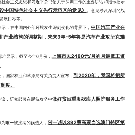
国特色社会主义思想和习近平总书记关于深圳工作的重要讲话和指示批示
设中国特色社会主义先行示范区的意见》
。意见涉及深圳的战
发展目标等。
中国汽车产业在
国斌表示，在中国内外部环境发生深刻变化的背景下，
和产业结构的调整期，未来3年-5年将是汽车产业攻坚克难
上海市以2480元/月的月最低工资
资标准显示，截至今年6月份，
。
到2020年，我国将把所
会上，国家林业和草原局有关负责人宣布，
项制度。
做好贫困重度残疾人照护服务工作
话会议，研究部署在脱贫攻坚中
贺一诚以392票高票当选澳门特区第
。作为唯一被接纳的候选人，