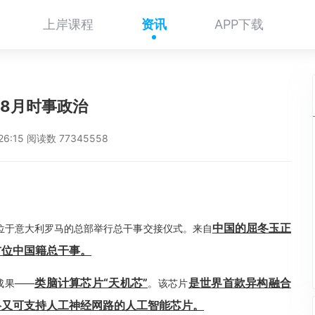
上岸课程
资讯
APP下载
年8月时事政治
:26:15 阅读数 77345558
中国的屈冬玉正
织在位于意大利罗马的总部举行总干事交接仪式。来自
首位中国籍总干事。
类脑计算芯片“天机芯”
是世界首款异构融合
成果——
。该芯片
络又可支持人工神经网路的人工智能芯片。