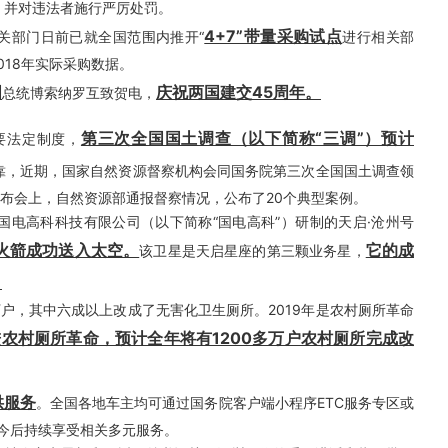
度，并对违法者施行严厉处罚。
4+7”带量采购试点
有关部门日前已就全国范围内推开“
进行相关部
018年实际采购数据。
国
庆祝两国建交45周年。
总统博索纳罗互致贺电，
第三次全国国土调查（以下简称“三调”）预计
重要法定制度，
可靠，近期，国家自然资源督察机构会同国务院第三次全国国土调查领
发布会上，自然资源部通报督察情况，公布了20个典型案例。
北京国电高科科技有限公司（以下简称“国电高科”）研制的天启·沧州号
火箭成功送入太空。
它的成
该卫星是天启星座的第三颗业务星，
。
0多万户，其中六成以上改成了无害化卫生厕所。2019年是农村厕所革命
进农村厕所革命，预计全年将有1200多万户农村厕所完成改
供服务
。全国各地车主均可通过国务院客户端小程序ETC服务专区或
在今后持续享受相关多元服务。