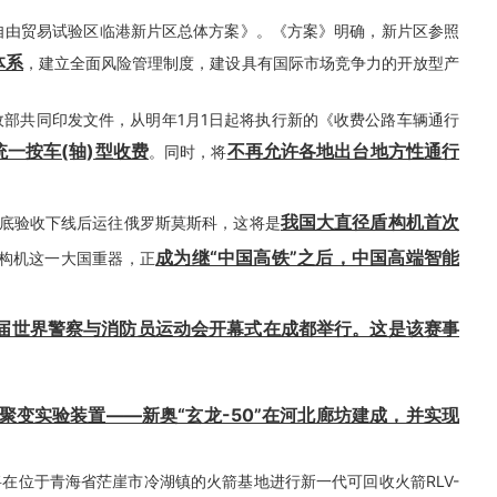
）自由贸易试验区临港新片区总体方案》。《方案》明确，新片区参照
体系
，建立全面风险管理制度，建设具有国际市场竞争力的开放型产
财政部共同印发文件，从明年1月1日起将执行新的《收费公路车辆通行
一按车(轴)型收费
不再允许各地出台地方性通行
。同时，将
我国大直径盾构机首次
于8月底验收下线后运往俄罗斯莫斯科，这将是
成为继“中国高铁”之后，中国高端智能
构机这一大国重器，正
八届世界警察与消防员运动会开幕式在成都举行。这是该赛事
聚变实验装置——新奥“玄龙-50”在河北廊坊建成，并实现
天将在位于青海省茫崖市冷湖镇的火箭基地进行新一代可回收火箭RLV-