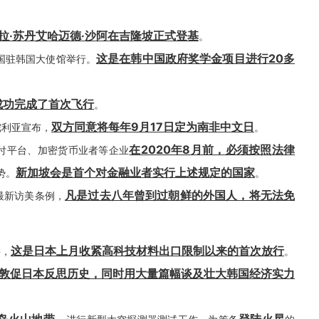
拉·苏丹艾哈迈德·沙阿在吉隆坡正式登基
。
这是在韩中国政府奖学金项目进行20多
中国驻韩国大使馆举行。
成功完成了首次飞行
。
双方同意将每年9月17日定为南非中文日
陀利亚宣布，
。
在2020年8月前，必须按照法律
支付平台、加密货币业者等企业
新加坡会是首个对金融业者实行上述规定的国家
势。
。
凡是过去八年曾到过朝鲜的外国人，将无法免
最新访美条例，
这是日本上月收紧高科技材料出口限制以来的首次放行
料，
。
，敦促日本反思历史，同时用大量篇幅谈及壮大韩国经济实力