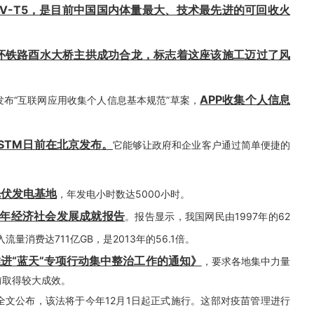
LV-T5，是目前中国国内体量最大、技术最先进的可回收火
怀铁路酉水大桥主拱成功合龙，标志着这座该施工迈过了风
APP收集个人信息
会发布“互联网应用收集个人信息基本规范”草案，
STM日前在北京发布。
它能够让政府和企业客户通过简单便捷的
光伏发电基地
，年发电小时数达5000小时。
周年经济社会发展成就报告
。报告显示，我国网民由1997年的62
流量消费达711亿GB，是2013年的56.1倍。
进“蓝天”专项行动集中整治工作的通知》
，要求各地集中力量
前取得较大成效。
全文公布，该法将于今年12月1日起正式施行。这部对疫苗管理进行