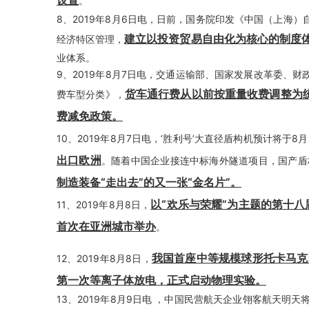
设置
。
8、2019年8月6日电，日前，国务院印发《中国（上海
建立以投资贸易自由化为核心的制度
经济特区管理，
业体系。
9、2019年8月7日电，交通运输部、国家发展改革委、
货车通行费从以前按重量收费调整为统
费车型分类》，
费减免政策。
10、2019年8月7日电，‘胜利号’大直径盾构机预计将
出口欧洲
。随着中国企业接连中标海外隧道项目，国产盾
制造装备“走出去”的又一张“金名片”。
以“欢乐与荣耀”为主题的第十
11、2019年8月8日，
首次在亚洲城市举办
。
我国首座中等规模球形托卡马克
12、2019年8月8日，
第一次等离子体放电，正式启动物理实验。
13、2019年8月9日电 ，中国民营航天企业翎客航天明