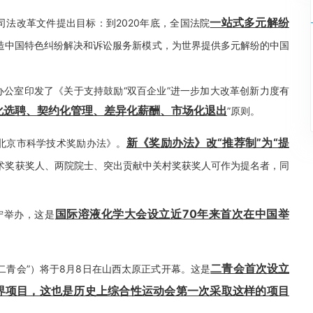
一站式多元解纷
份司法改革文件提出目标：到2020年底，全国法院
造中国特色纠纷解决和诉讼服务新模式，为世界提供多元解纷的中国
组办公室印发了《关于支持鼓励“双百企业”进一步加大改革创新力度有
化选聘、契约化管理、差异化薪酬、市场化退出
”原则。
新《奖励办法》改“推荐制”为“提
《北京市科学技术奖励办法》。
术奖获奖人、两院院士、突出贡献中关村奖获奖人可作为提名者，同
国际溶液化学大会设立近70年来首次在中国举
西宁举办，这是
二青会首次设立
“二青会”）将于8月8日在山西太原正式开幕。这是
界项目，这也是历史上综合性运动会第一次采取这样的项目