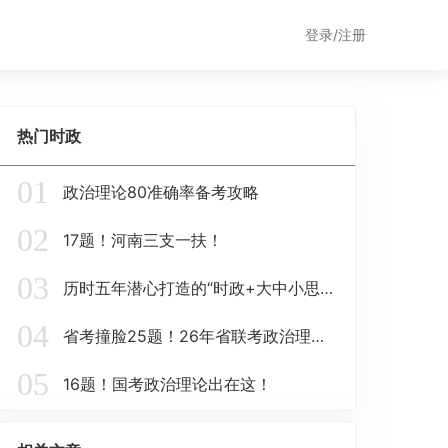
登录/注册
热门时政
01
政治理论80准确率备考攻略
02
17题！河南三支一扶！
03
历时五年潜心打造的“时政+大中小思政题库一体化”课题圆满收官！
04
省考撞脸25题！26年省联考政治理论这些在这里！
05
16题！国考政治理论出在这！