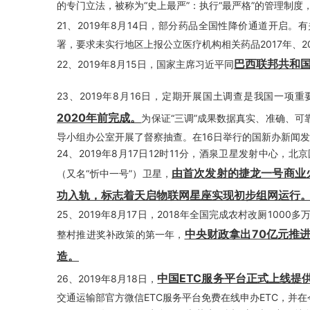
的专门立法，被称为“史上最严”：执行“最严格”的管理制
21、2019年8月14日，部分药品全国性降价通道开启。
署，要求未实行地区上报公立医疗机构相关药品2017年、2
巴西联邦共和
22、2019年8月15日，国家主席习近平同
23、2019年8月16日，定期开展国土调查是我国一项
2020年前完成。
为保证“三调”成果数据真实、准确、
导小组办公室开展了督察抽查。在16日举行的国新办新闻
24、2019年8月17日12时11分，酒泉卫星发射中心，
由首次发射的捷龙一号商业
（又名“忻中一号”）卫星，
功入轨，标志着天启物联网星座实现初步组网运行
25、2019年8月17日，2018年全国完成农村改厕100
中央财政拿出70亿元推
整村推进奖补政策的第一年，
造。
中国ETC服务平台正式上线提
26、2019年8月18日，
交通运输部官方微信ETC服务平台免费在线申办ETC，并