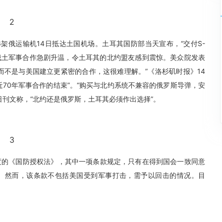
2
6架俄运输机14日抵达土国机场。土耳其国防部当天宣布，“交付S-
。俄土军事合作急剧升温，令土耳其的北约盟友感到震惊。美众院发表
而不是与美国建立更紧密的合作，这很难理解。”《洛杉矶时报》14
近70年军事合作的结束”。“购买与北约系统不兼容的俄罗斯导弹，安
日刊文称，“北约还是俄罗斯，土耳其必须作出选择”。
3
度的《国防授权法》，其中一项条款规定，只有在得到国会一致同意
。然而，该条款不包括美国受到军事打击，需予以回击的情况。目