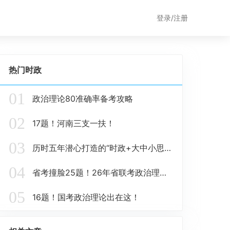
登录/注册
热门时政
01
政治理论80准确率备考攻略
02
17题！河南三支一扶！
03
历时五年潜心打造的“时政+大中小思政题库一体化”课题圆满收官！
04
省考撞脸25题！26年省联考政治理论这些在这里！
05
16题！国考政治理论出在这！