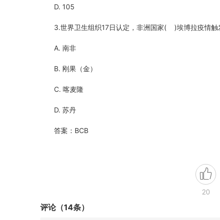
D. 105
3.世界卫生组织17日认定，非洲国家( )埃博拉疫情
A. 南非
B. 刚果（金）
C. 喀麦隆
D. 苏丹
答案：BCB
20
评论（14条）