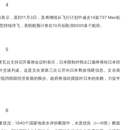
4
示，直到11月3日，其将继续从飞行计划中减去14架737 Max机
机型持续停飞，美联航预计将在10月份取消8000多个航班。
5
府青瓦台主持召开幕僚会议时表示，日本限制对韩出口最终将给日本经
外交谈判桌。这是文在寅第三次公开向日本释放强硬信息。文在寅
于阻挡韩国经济发展的脚步。政府将借此摆脱对日本的依赖，力促半
6
量状况：1940个国家地表水评价断面中，水质优良（Ⅰ—Ⅲ类）断面