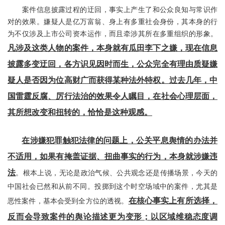
案件信息披露过程的迂回，事实上产生了和公众良知与常识作
对的效果。嫌疑人是亿万富翁、身上有多重社会身份，其本身的行
为不仅涉及上市公司资本运作，而且牵涉其所在多重组织的形象。
凡涉及这类人物的案件，本身就有瓜田李下之嫌，现在信息
披露多变迂回，各方识见因时而生，公众完全有理由质疑嫌
疑人是否因为位高财广而获得某种法外特权。过去几年，中
国雷霆反腐、厉行法治的效果令人瞩目，在社会心理层面，
其所想改变和扭转的，恰恰是这种观感。
在涉嫌犯罪触犯法律的问题上，公关平息舆情的办法并
不适用，如果有掩盖证据、扭曲事实的行为，本身就涉嫌违
法
。根本上说，无论是政治气候、公共观念还是传播场景，今天的
中国社会已然和从前不同。投掷到这个时空场域中的案件，尤其是
在核心事实上有所选择，
恶性案件，基本会受到全方位的透视。
反而会导致案件的舆论描述更为变形；以区域维稳态度调