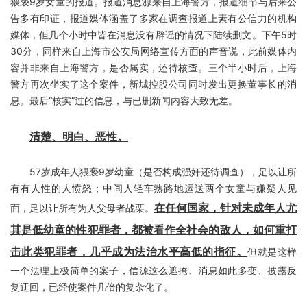
猥亵9岁女童的报道。报道消息源来自上海警方，报道细节与后来公
告多有印证，报道媒体涵盖了多家在调查报道上素有公信力的机构
媒体，但几个小时中皆在消息没有辟谣的情况下陆续删文。下午5时
30分，同样来自上海市公安局网络宣传方面的声音说，此前媒体内
容并非来自上海警方，是否属实，还待核查。三个半小时后，上海
警方再次坐实了这个案件，新城控股公司同时发出更换董事长的消
息。最后“核实”过的信息，与已删新闻内容大致无差。
清楚、明白、恶性。
57岁成年人猥亵9岁幼童（是否构成强奸还待调查），足以让所
有有人性的人愤怒；中间人轻车熟路地运送两个女童与嫌疑人见
在任何国家，针对未成年人尤
面，足以让所有为人父母者战栗。
其是低幼童的性犯罪者，都被看作全社会的敌人，如何重打
击此类犯罪者，几乎成为法治水平高低的指征。
但就是这样
一个法理上极简单的案子，信源这么遮掩、消息如此多变、披露反
复迂回，已经使案件几倍的复杂化了。