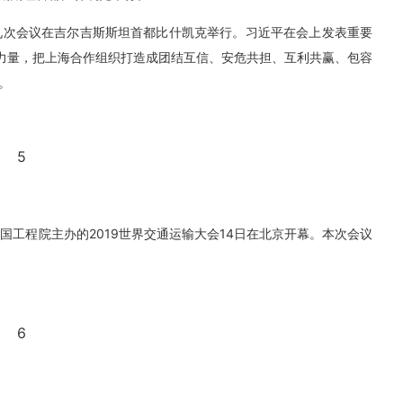
十九次会议在吉尔吉斯斯坦首都比什凯克举行。习近平在会上发表重要
取力量，把上海合作组织打造成团结互信、安危共担、互利共赢、包容
。
5
中国工程院主办的2019世界交通运输大会14日在北京开幕。本次会议
6