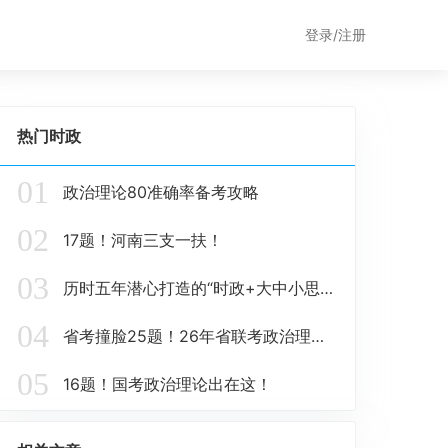
登录/注册
热门时政
01
政治理论80准确率备考攻略
02
17题！河南三支一扶！
03
历时五年潜心打造的“时政+大中小思政题库一体化”课题圆满收官！
04
省考撞脸25题！26年省联考政治理论这些在这里！
05
16题！国考政治理论出在这！