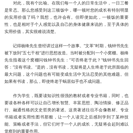
对此，我有个比喻。在我们每一个人的日常生活中，一日三餐
是常态。那么您感受到这三顿饭中，哪一顿对您的成长有特别明显
的实用价值了吗？我想，也许会有。但即便如此，一顿饭的重要
性，也是相对于个人感觉以及自己的身体健康来说的，至于具体的
实用价值，其实很难说清楚。
记得杨绛先生曾经讲过这样一个故事。“文革”时期，钱钟书先生
被下放到“五七干校”进行思想改造。当时被分配到一个小窝棚。杨绛
先生指着这个窝棚问钱钟书先生：“可否终老于此？”钱钟书先生回
答：“没有书读。”是的，没有书读，无疑将是人生终老于此所面临的
最大问题，这个问题也有可能变成生活中无法忍受的其他难题。但
如果有书读，那么，即使终老于蜗居似乎也不成问题。
作为学生，既要读知识性很强的教材或者专业书籍，同时，也
要读各种各样可以让自己增长智慧、丰富思想、陶冶情操、修正品
行、融通性格的文史哲类的著述。这类著述往往不会像教材、专业
书籍或者实用性图书那般，让一个人读完之后感到学到了某种技
能、策略或者手法，但它们对于一个人的成长，无疑将会起到难以
觉察到的重要作用。