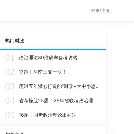
登录/注册
热门时政
01
政治理论80准确率备考攻略
02
17题！河南三支一扶！
03
历时五年潜心打造的“时政+大中小思政题库一体化”课题圆满收官！
04
省考撞脸25题！26年省联考政治理论这些在这里！
05
16题！国考政治理论出在这！