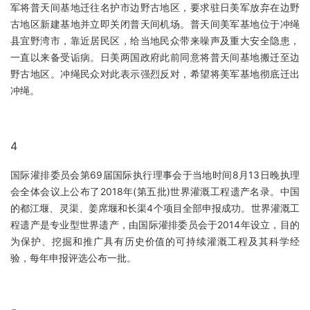
军将普天间基地迁往名护市边野古地区，要求驻日美军放弃在边野
古地区新建基地并立即关闭普天间机场。普天间美军基地位于冲绳
县宜野湾市，靠近居民区，给当地民众带来噪声及重大安全隐患，
一直以来备受诟病。日美两国政府此前同意将普天间基地搬迁至边
野古地区。冲绳民众对此表示强烈反对，希望将美军基地彻底迁出
冲绳。
4
国际灌排委员会第69届国际执行理事会于当地时间8月13日晚执理
会全体会议上公布了2018年(第五批)世界灌溉工程遗产名录。中国
的都江堰、灵渠、姜席堰和长渠4个项目全部申报成功。世界灌溉工
程遗产是专业型世界遗产，由国际灌排委员会于2014年设立，目的
为保护、挖掘和推广具有历史价值的可持续灌溉工程及其科学经
验，每年申报评选公布一批。