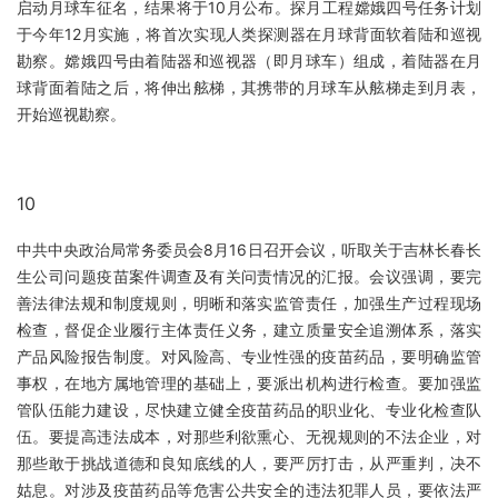
启动月球车征名，结果将于10月公布。探月工程嫦娥四号任务计划
于今年12月实施，将首次实现人类探测器在月球背面软着陆和巡视
勘察。嫦娥四号由着陆器和巡视器（即月球车）组成，着陆器在月
球背面着陆之后，将伸出舷梯，其携带的月球车从舷梯走到月表，
开始巡视勘察。
10
中共中央政治局常务委员会8月16日召开会议，听取关于吉林长春长
生公司问题疫苗案件调查及有关问责情况的汇报。会议强调，要完
善法律法规和制度规则，明晰和落实监管责任，加强生产过程现场
检查，督促企业履行主体责任义务，建立质量安全追溯体系，落实
产品风险报告制度。对风险高、专业性强的疫苗药品，要明确监管
事权，在地方属地管理的基础上，要派出机构进行检查。要加强监
管队伍能力建设，尽快建立健全疫苗药品的职业化、专业化检查队
伍。要提高违法成本，对那些利欲熏心、无视规则的不法企业，对
那些敢于挑战道德和良知底线的人，要严厉打击，从严重判，决不
姑息。对涉及疫苗药品等危害公共安全的违法犯罪人员，要依法严