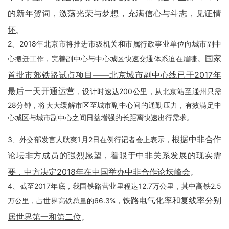
的新年贺词，激荡光荣与梦想，充满信心与斗志，见证情
怀
。
2、2018年北京市将推进市级机关和市属行政事业单位向城市副中
国家
心搬迁工作，完善副中心与中心城区快速交通体系迫在眉睫。
首批市郊铁路试点项目——北京城市副中心线已于2017年
最后一天开通运营
，设计时速达200公里，从北京站至通州只需
28分钟，将大大缓解市区至城市副中心间的通勤压力，有效满足中
心城区与城市副中心之间日益增强的长距离快速出行需求。
根据中非合作
3、外交部发言人耿爽1月2日在例行记者会上表示，
论坛非方成员的强烈愿望，着眼于中非关系发展的现实需
要，中方决定2018年在中国举办中非合作论坛峰会
。
4、截至2017年底，我国铁路营业里程达12.7万公里，其中高铁2.5
铁路电气化率和复线率分别
万公里，占世界高铁总量的66.3%，
居世界第一和第二位
。