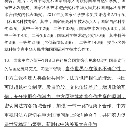
祝贺。随后，习近平等党和国家领导人向获得国家自然科学奖、国
家技术发明奖、国家科学技术进步奖和中华人民共和国国际科学技
术合作奖的代表颁奖。2017年度国家科学技术奖共评选出271个项
目和9名科技专家。其中，国家最高科学技术奖2人；国家自然科学
奖35项，其中一等奖2项、二等奖33项；国家技术发明奖66项，其
中一等奖4项、二等奖62项；国家科学技术进步奖170项，其中特等
奖3项、一等奖21项（含创新团队3项）、二等奖146项；授予7名外
籍科技专家中华人民共和国国际科学技术合作奖。
16、国家主席习近平1月8日在钓鱼台国宾馆会见来华进行国事访问
当今世界存在很多不确定性，
的法国总统马克龙。习近平强调，
中方主张构建人类命运共同体，法方也持相似的理念。两国
可以超越社会制度、发展阶段、文化传统差异，增进政治互
信，充分挖掘合作潜力。中方愿继续本着合作共赢的原则，
密切同法方各领域合作，加强“一带一路”框架下合作。中方
重视同法方密切在重大国际问题上的沟通合作，共同努力促
进世界稳定与繁荣。新时代中法关系大有作为
。