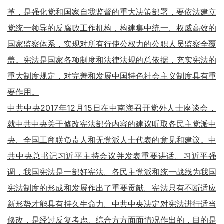
革，是强化党和国家自我监督的重大决策部署，要依法建立
党统一领导的反腐败工作机构，构建集中统一、权威高效的
国家监察体系，实现对所有行使公权力的公职人员监察全覆
盖。宪法是国家各项制度和法律法规的总依据，充实宪法的
重大制度规定，对完善和发展中国特色社会主义制度具有重
要作用。
中共中央2017年12月15日在中南海召开党外人士座谈会，
就中共中央关于修改宪法部分内容的建议听取各民主党派中
央、全国工商联负责人和无党派人士代表的意见和建议。中
共中央总书记习近平主持会议并发表重要讲话。习近平强
调，我国宪法是一部好宪法。各民主党派和统一战线为我国
宪法制度的形成和发展作出了重要贡献。宪法只有不断适应
新形势才能具有持久生命力。中共中央决定对宪法进行适当
修改，是经过反复考虑、综合方方面面情况作出的，目的是