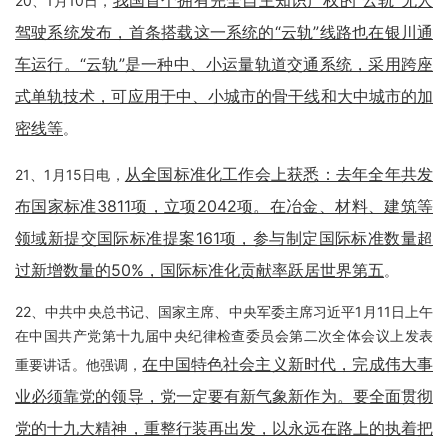
我国首个拥有完全自主知识产权的“云轨”无人
20、1月10日，
驾驶系统发布，首条搭载这一系统的“云轨”线路也在银川通
车运行。“云轨”是一种中、小运量轨道交通系统，采用跨座
式单轨技术，可应用于中、小城市的骨干线和大中城市的加
密线等
。
从全国标准化工作会上获悉：去年全年共发
21、1月15日电，
布国家标准3811项，立项2042项。在冶金、材料、建筑等
领域新提交国际标准提案161项，参与制定国际标准数量超
过新增数量的50%，国际标准化贡献率跃居世界第五
。
22、中共中央总书记、国家主席、中央军委主席习近平1月11日上午
在中国共产党第十九届中央纪律检查委员会第二次全体会议上发表
在中国特色社会主义新时代，完成伟大事
重要讲话。他强调，
业必须靠党的领导，党一定要有新气象新作为。要全面贯彻
党的十九大精神，重整行装再出发，以永远在路上的执着把