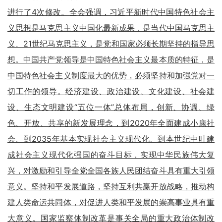
进行了4次修改。全会强调，习近平新时代中国特色社会主
义思想是马克思主义中国化最新成果，是当代中国马克思主
义、21世纪马克思主义，是党和国家必须长期坚持的指导思
想。中国共产党领导是中国特色社会主义最本质的特征，是
中国特色社会主义制度最大的优势，必须坚持和加强党对一
切工作的领导。经济建设、政治建设、文化建设、社会建
设、生态文明建设“五位一体”总体布局，创新、协调、绿
色、开放、共享的新发展理念，到2020年全面建成小康社
会、到2035年基本实现社会主义现代化、到本世纪中叶建
成社会主义现代化强国的奋斗目标，实现中华民族伟大复
兴，对激励和引导全党全国各族人民团结奋斗具有重大引领
意义。坚持和平发展道路，坚持互利共赢开放战略，推动构
建人类命运共同体，对促进人类和平发展的崇高事业具有重
大意义。国家监察体制改革是事关全局的重大政治体制改