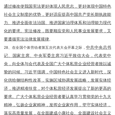
通过修改使我国宪法更好体现人民意志，更好体现中国特色
社会主义制度的优势，更好适应提高中国共产党长期执政能
力、推进全面依法治国、推进国家治理体系和治理能力现代
化的要求。宪法修改，既要顺应党和人民事业发展要求，又
要遵循宪法法律发展规律
。
中共中央总书
28、在全国个体劳动者第五次代表大会开幕之际，
记、国家主席、中央军委主席习近平致信大会，代表党中
央，向全体与会代表及全国广大个体私营企业经营者致以诚
挚的问候。习近平强调，中国特色社会主义进入新时代，深
化供给侧结构性改革，实施区域协调发展战略，发展实体经
济，推进精准扶贫，对个体私营经济发展提出了新的更高的
要求。广大个体私营企业经营者要认真学习贯彻党的十九大
精神，弘扬企业家精神，发挥企业家作用，坚守实体经济，
落实高质量发展，在全面建成小康社会、全面建设社会主义