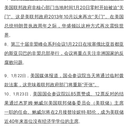
美国联邦政府非核心部门当地时间1月20日零时开始被迫“关
门”。这是美联邦政府2013年10月以来再次“关门”。在美国
总统特朗普执政周年之际，华盛顿以这种方式再次震惊世
界
。
第三十届非盟峰会系列会议1月22日在埃塞俄比亚首都亚
8、
的斯亚贝巴的非盟总部举行，会议将重点关注非洲国家的反
腐败问题
。
美国媒体报道，国会参议院当天将通过临时拨
9、1月22日，
款法案，这意味着联邦政府部门将重新“开张”。
美国国会参议院以85票赞成、12票反对的结
10、1月23日，
果通过杰罗姆·鲍威尔美国联邦储备委员会（美联储）主席
一职的任命。鲍威尔将在2月接替珍妮特·耶伦，成为美联储
近40年来首位没有经济学学位的主席
。