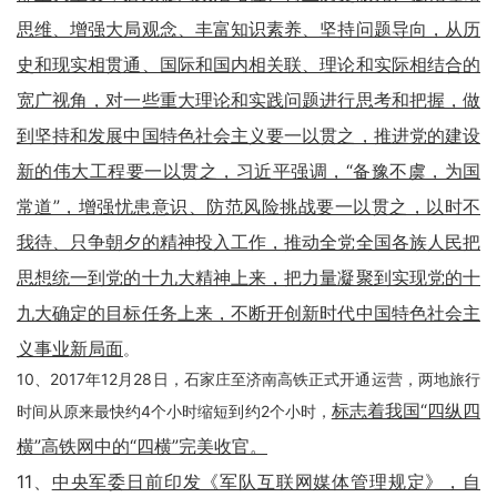
思维、增强大局观念、丰富知识素养、坚持问题导向，从历
史和现实相贯通、国际和国内相关联、理论和实际相结合的
宽广视角，对一些重大理论和实践问题进行思考和把握，做
到坚持和发展中国特色社会主义要一以贯之，推进党的建设
新的伟大工程要一以贯之，习近平强调，“备豫不虞，为国
常道”，增强忧患意识、防范风险挑战要一以贯之，以时不
我待、只争朝夕的精神投入工作，推动全党全国各族人民把
思想统一到党的十九大精神上来，把力量凝聚到实现党的十
九大确定的目标任务上来，不断开创新时代中国特色社会主
义事业新局面
。
10、2017年12月28日，石家庄至济南高铁正式开通运营，两地旅行
标志着我国“四纵四
时间从原来最快约4个小时缩短到约2个小时，
横”高铁网中的“四横”完美收官。
11、
中央军委日前印发《军队互联网媒体管理规定》，自