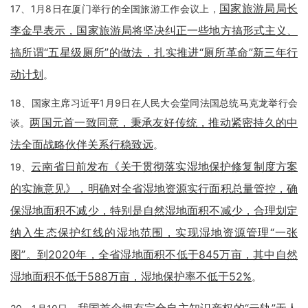
国家旅游局局长
17、1月8日在厦门举行的全国旅游工作会议上，
李金早表示，国家旅游局将坚决纠正一些地方搞形式主义、
搞所谓“五星级厕所”的做法，扎实推进“厕所革命”新三年行
动计划
。
18、国家主席习近平1月9日在人民大会堂同法国总统马克龙举行会
两国元首一致同意，秉承友好传统，推动紧密持久的中
谈。
法全面战略伙伴关系行稳致远
。
云南省日前发布《关于贯彻落实湿地保护修复制度方案
19、
的实施意见》，明确对全省湿地资源实行面积总量管控，确
保湿地面积不减少，特别是自然湿地面积不减少，合理划定
纳入生态保护红线的湿地范围，实现湿地资源管理“一张
图”。到2020年，全省湿地面积不低于845万亩，其中自然
湿地面积不低于588万亩，湿地保护率不低于52%
。