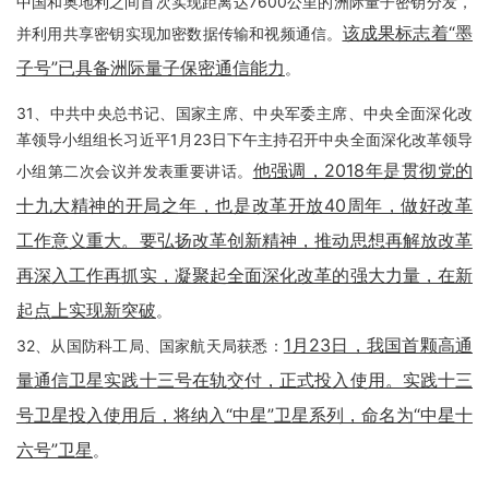
中国和奥地利之间首次实现距离达7600公里的洲际量子密钥分发，
该成果标志着“墨
并利用共享密钥实现加密数据传输和视频通信。
子号”已具备洲际量子保密通信能力
。
31、中共中央总书记、国家主席、中央军委主席、中央全面深化改
革领导小组组长习近平1月23日下午主持召开中央全面深化改革领导
他强调，2018年是贯彻党的
小组第二次会议并发表重要讲话。
十九大精神的开局之年，也是改革开放40周年，做好改革
工作意义重大。要弘扬改革创新精神，推动思想再解放改革
再深入工作再抓实，凝聚起全面深化改革的强大力量，在新
起点上实现新突破
。
1月23日，我国首颗高通
32、从国防科工局、国家航天局获悉：
量通信卫星实践十三号在轨交付，正式投入使用。实践十三
号卫星投入使用后，将纳入“中星”卫星系列，命名为“中星十
六号”卫星
。