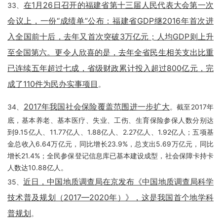
在1月26日召开的福建省第十三届人民代表大会第一次
33、
会议上，一份“成绩单”公布：福建省GDP继2016年首次进
入全国前十后，去年又首次突破3万亿元；人均GDP则上升
至全国第六。更令人欣喜的是，去年全省民生相关支出比重
已连续五年超过七成，省级财政累计投入超过800亿元，完
成了110件为民办实事项目
。
2017年我国社会保险覆盖范围进一步扩大
34、
。截至2017年
底，基本养老、基本医疗、失业、工伤、生育保险参保人数分别达
到9.15亿人、11.77亿人、1.88亿人、2.27亿人、1.92亿人；五项基
金总收入6.64万亿元，同比增长23.9%，总支出5.69万亿元，同比
增长21.4%；全民参保登记信息库已基本建设成型，社会保障卡持卡
人数达10.88亿人。
近日，中国地质调查局在京发布《中国地质调查局科学
35、
技术普及规划（2017—2020年）》，这是我国首个地学科
普规划
。