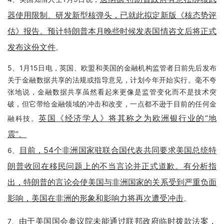
器使用限制、研发新型核弹头，已就此拟定新版《核态势评
估》报告。预计特朗普本月晚些时候发表国情咨文后将正式
发布这份文件
。
5、1月15日电，英国、欧盟和美国的金融机构监管者日前先后发布
关于金融数据共享的法规或指导意见，计划今年开始实行。毫不夸
张地说，金融数据共享虽然看起来更像是监管变化而不是技术突
破，但它带给金融领域的冲击和改变，一点都不逊于目前的任何金
英国《经济学人》将其称之为欧洲银行业的“地
融科技。
震”。
目前，54个非洲国家驻联合国代表共同要求美国总统特
6、
朗普收回在移民问题上的不当言论并正式道歉。有分析指
出，特朗普的言论会使美国与非洲国家的关系受到严重负面
影响，美国在非洲的形象和影响力将再次遭受冲击
。
由于美国国会参议院未能通过联邦政府临时拨款法案，
7、