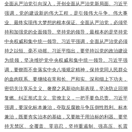
全面从严治党引向深入，开创全面从严治党新局面。习近平
强调，党的建设新的伟大工程，是引领伟大斗争、伟大事
业、最终实现伟大梦想的根本保证。全面从严治党，必须坚
持和加强党的全面领导。坚持党的领导，最根本的是坚持党
中央权威和集中统一领导。习近平强调，全面从严治党必须
持之以恒、毫不动摇。习近平指出，要坚持以党的政治建设
为统领，坚决维护党中央权威和集中统一领导。习近平强
调，要锲而不舍落实中央八项规定精神，保持党同人民群众
的血肉联系。要继续在常和长、严和实、深和细上下功夫，
密切关注享乐主义、奢靡之风新动向新表现，坚决防止回潮
复燃。纠正形式主义、官僚主义，一把手要负总责。习近平
强调，要深化标本兼治，夺取反腐败斗争压倒性胜利。标本
兼治，既要夯实治本的基础，又要敢于用治标的利器。要坚
持无禁区、全覆盖、零容忍，坚持重遏制、强高压、长震