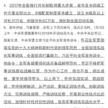
2017年全面推行河长制取得重大进展，省市县乡四级工
5、
作方案全部出台，6项配套制度基本建立，设立乡级及以上
河长31万名、村级河长62万名，湖长制全面启动实施
。
6、新年伊始，万象更新，全军上下厉兵秣马，练兵正当时。1月3日
上午，中央军委隆重举行2018年开训动员大会，中共中央总书记、
号召全军贯彻
国家主席、中央军委主席习近平向全军发布训令，
落实党的十九大精神和新时代党的强军思想，全面加强实战
化军事训练，全面提高打赢能力。习近平向全军发布训令。
他命令：全军各级要强化练兵备战鲜明导向，坚定不移把军
事训练摆在战略位置、作为中心工作，抓住不放，抓出成
效。要坚持领导带头、以上率下，坚持实战实训、联战联
训，坚持按纲施训、从严治训。要端正训练作风、创新训练
方法、完善训练保障、严格训练监察，开展群众性练兵比武
活动，加强针对性对抗性训练，提高军事训练实战化水平，