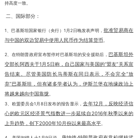
持高度一致。
二、国际部分：
批准贸易商在
1、巴基斯坦国家银行（央行）1月2日晚发表声明，
与中国的双边贸易中使用人民币作为结算货币
。
巴基斯坦外
2、在特朗普政府宣布暂停对巴基斯坦的安全援助后，
交部长阿西夫于1月5日称，自己国家与美国的“盟友”关系宣
告结束。尽管美国防长马蒂斯在同日表示，不会完全“放
弃”巴基斯坦，但有诸多学者认为，伊斯兰堡在地缘政治上
将越来越向中国靠拢
。
去年12月，反映经济信
3、欧盟委员会1月8日发布的报告显示，
心的欧元区经济景气指数进一步延续自2016年秋季以来的
上升趋势，创下2000年10月份以来最高水平
。
唐纳德·特朗普政府有意松绑核武
4、美国知情人士1月9日说，