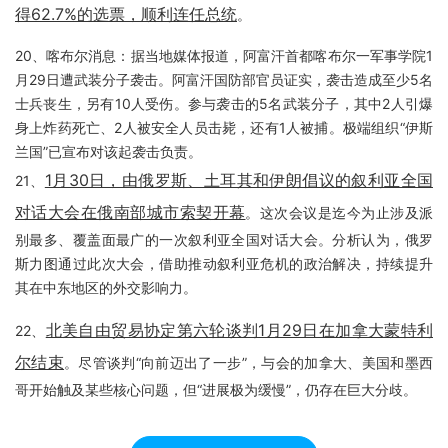
得62.7%的选票，顺利连任总统
。
20、喀布尔消息：据当地媒体报道，阿富汗首都喀布尔一军事学院1
月29日遭武装分子袭击。阿富汗国防部官员证实，袭击造成至少5名
士兵丧生，另有10人受伤。参与袭击的5名武装分子，其中2人引爆
身上炸药死亡、2人被安全人员击毙，还有1人被捕。极端组织“伊斯
兰国”已宣布对该起袭击负责。
1月30日，由俄罗斯、土耳其和伊朗倡议的叙利亚全国
21、
对话大会在俄南部城市索契开幕
。这次会议是迄今为止涉及派
别最多、覆盖面最广的一次叙利亚全国对话大会。分析认为，俄罗
斯力图通过此次大会，借助推动叙利亚危机的政治解决，持续提升
其在中东地区的外交影响力。
北美自由贸易协定第六轮谈判1月29日在加拿大蒙特利
22、
尔结束
。尽管谈判“向前迈出了一步”，与会的加拿大、美国和墨西
哥开始触及某些核心问题，但“进展极为缓慢”，仍存在巨大分歧。