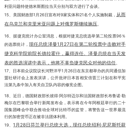
利亚问题特使德米斯图拉当天分别与双方进行了会谈。
从而
15、美国财政部1月26日宣布对9家实体和21名个人实施制裁，
在乌克兰和克里米亚问题上对俄罗斯继续施压
。
16、据捷克统计办公室消息，根据对捷克总统选举第二轮投票96％
现任总统泽曼1月27日在第二轮投票中击败对手
的选票统计，
捷克科学院前院长德拉霍什，赢得连任。泽曼总统在当天发
表的胜选演讲中表示，他将不辜负捷克民众对他的信任
。
17、日本前众议院议长河野洋平1月26日在东京都举办的共同通信加
盟社研讨会上发表演讲，公开批评日本首相安倍晋三计划在和平宪
法第九条中加入有关自卫队内容的修宪企图。
18、近日，德国财政部长彼得·阿尔特迈尔和法国财政部长布鲁诺·勒
梅尔在巴黎联合举行新闻发布会，表示将在今年阿根廷举行的二十
国集团峰会中联合推动全球对比特币的监管，将警告这一世界最流
行的加密货币正在被非法团体利用。
1月28日芬兰举行总统大选，现任总统绍利·尼尼斯托获
19、