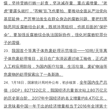
慑，坚持受贿行贿一起查，坚决减存量、重点遏增量。“老
虎”要露头就打，“苍蝇”乱飞也要拍。要推动全面从严治党向
基层延伸，严厉整治发生在群众身边的腐败问题。要把扫黑
除恶同反腐败结合起来，既抓涉黑组织，也抓后面的“保护
伞”。要加强反腐败综合执法国际协作，强化对腐败犯罪分
子的震慑
。
我国首个等离子体危废处理示范项目——10吨/天等离
23、
子体危废处理项目，近日在广东清远通过竣工验收，正式进
入工程应用阶段，为国内医疗垃圾、生活垃圾、废矿物油等
危废物的处理探索出了一条新路。
全年国内生产总
24、1月18日，国家统计局对外公布，初步核算，
值（GDP）827122亿元，我国经济总量首次站上80万亿元
的历史新台阶。2017年中国经济的名义增量约8.4万亿元，
这意味着中国一年干出的经济增量相当于2016年全球第十