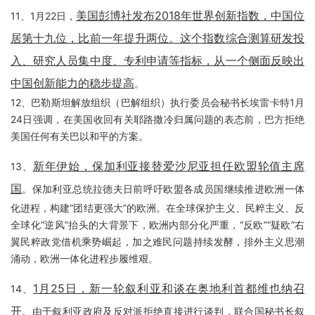
美国彭博社发布2018年世界创新指数，中国位
11、1月22日，
居第十九位，比前一年提升两位。这个指数综合测算研发投
入、研究人员集中度、专利申请等指标，从一个侧面反映出
中国创新能力的稳步提高
。
12、巴勒斯坦解放组织（巴解组织）执行委员会秘书长埃雷卡特1月
24日强调，在美国收回有关耶路撒冷归属问题的表态前，巴方拒绝
美国任何有关巴以和平的方案。
新年伊始，保加利亚接替爱沙尼亚担任欧盟轮值主席
13、
国
。保加利亚总统拉德夫日前呼吁欧盟各成员国继续推进欧洲一体
化进程，构建“团结更强大”的欧洲。在全球保护主义、民粹主义、反
全球化“逆风”抬头的大背景下，欧洲内部分化严重，“反欧”“疑欧”右
翼民粹政党借机乘势崛起，加之难民问题持续发酵，排外主义思潮
涌动，欧洲一体化进程步履维艰。
1月25日，新一轮叙利亚和谈在奥地利首都维也纳召
14、
开
。由于叙利亚政府及反对派拒绝直接进行谈判，联合国秘书长叙