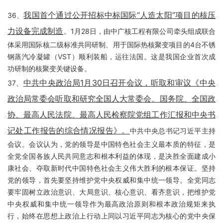
我国首个通过公开招标中标国际“人造太阳”项目的核压
36、
力设备完成制造
。1月28日，由中广核工程有限公司牵头组成联合
体采用国际核二级标准共同研制、用于国际热核聚变项目的4台不锈
钢蒸汽冷凝罐（VST）顺利装船，运往法国。这是我国企业首次成
功研制的核聚变关键设备。
中共中央政治局1月30日召开会议，听取和审议《中央
37、
政治局常委会听取和研究全国人大常委会、国务院、全国政
协、最高人民法院、最高人民检察院党组工作汇报和中央书
记处工作报告的综合情况报告》。
中共中央总书记习近平主持
会议。会议认为，党的领导是中国特色社会主义最本质的特征，是
全党全国各族人民共同意志和根本利益的体现，是决胜全面建成小
康社会、夺取新时代中国特色社会主义伟大胜利的根本保证。坚持
党的领导，首先要坚持维护党中央权威和集中统一领导。全党同志
要牢固树立政治意识、大局意识、核心意识、看齐意识，把维护党
中央权威和集中统一领导作为最高政治原则和根本政治规矩来执
行，始终在思想上政治上行动上同以习近平同志为核心的党中央保