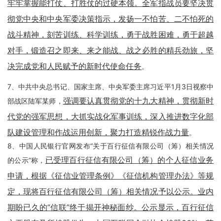
牢牢掌握能打仗、打胜仗的过硬本领。全军指战员要坚决贯
彻党中央和中央军委决策指示，发扬一不怕苦、二不怕死的
战斗精神，刻苦训练、科学训练，勇于战胜困难，勇于超越
对手，锻造召之即来、来之能战、战之必胜的精兵劲旅，坚
决完成党和人民赋予的新时代使命任务
。
7、中共中央总书记、国家主席、中央军委主席习近平1月3日视察中
强调要认真贯彻党的十九大精神，贯彻新时
部战区陆军某师，
代党的强军思想，大抓实战化军事训练，深入推进数字化部
队建设管理和作战运用创新，聚力打造精锐作战力量
。
8、中国人民银行官网发布“关于百行征信有限公司（筹）相关情况
已受理百行征信有限公司（筹）的个人征信业务
的公示”称，
申请，根据《征信业管理条例》《征信机构管理办法》等规
定，现将百行征信有限公司（筹）相关情况予以公示。业内
期盼已久的“信联”终于揭开神秘面纱。公示显示，百行征信