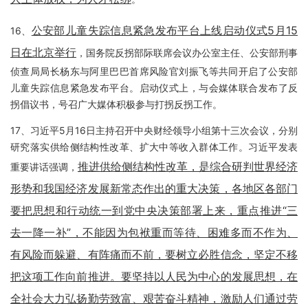
公安部儿童失踪信息紧急发布平台上线启动仪式5月15
16、
日在北京举行
，国务院反拐部际联席会议办公室主任、公安部刑事
侦查局局长杨东与阿里巴巴首席风险官刘振飞等共同开启了公安部
儿童失踪信息紧急发布平台。启动仪式上，与会媒体联合发布了反
拐倡议书，号召广大媒体积极参与打拐反拐工作。
17、习近平5月16日主持召开中央财经领导小组第十三次会议，分别
研究落实供给侧结构性改革、扩大中等收入群体工作。习近平发表
推进供给侧结构性改革，是综合研判世界经济
重要讲话强调，
形势和我国经济发展新常态作出的重大决策，各地区各部门
要把思想和行动统一到党中央决策部署上来，重点推进“三
去一降一补”，不能因为包袱重而等待、困难多而不作为、
有风险而躲避、有阵痛而不前，要树立必胜信念，坚定不移
把这项工作向前推进。要坚持以人民为中心的发展思想，在
全社会大力弘扬勤劳致富、艰苦奋斗精神，激励人们通过劳