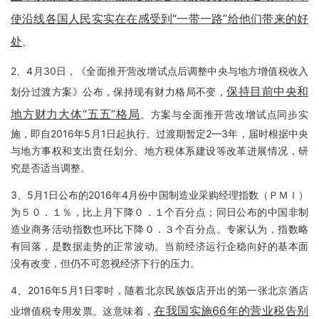
使沿线各国人民实实在在感受到“一带一路”给他们带来的好
处
。
2、4月30日，《全面推开营改增试点后调整中央与地方增值税收入
保持目前中央和
划分过渡方案》公布，保持现有财力格局不变，
地方财力大体“五五”格局
。方案与全面推开营改增试点同步实
施，即自2016年5月1日起执行。过渡期暂定2—3年，届时根据中央
与地方事权和支出责任划分、地方税体系建设等改革进展情况，研
究是否适当调整。
3、5月1日公布的2016年4月份中国制造业采购经理指数（ＰＭＩ）
为５０．１％，比上月下降０．１个百分点；同日公布的中国非制
造业商务活动指数也环比下降０．３个百分点。专家认为，指数略
有回落，是数据走势的正常波动。当前经济运行企稳向好的基本面
没有改变，但仍不可忽视经济下行的压力。
4、2016年5月1日零时，随着北京民族饭店开出的第一张北京酒店
在我国实施66年的营业税告别
业增值税专用发票。这意味着，