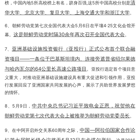
清
榜，中国内地5所高校榜上有名，跻身百强,这5所中国高校分别是
华大学、北京大学、复旦大学、上海交通大学和浙江大学
。
6、朝鲜劳动党第七次全国代表大会5月6日在平壤4·25文化会馆开
这是朝鲜劳动党时隔30余年再次召开全国代表大会
幕。
。
亚洲基础设施投资银行（亚投行）正式公布首个联合融
7、
资项目——一条位于巴基斯坦境内、连接旁遮普省绍尔果德
与哈内瓦尔的64公里长高速公路项目
。亚投行选定首个项目意
义重大，对推动亚洲基础设施建设具有重大促进和引领作用，亚投
行发展回应了亚洲国家共同发展的心声，展示了共助世界发展梦想
的情怀。
中共中央总书记习近平致电金正恩，祝贺他在
8、5月9日，
朝鲜劳动党第七次代表大会上被推举为朝鲜劳动党委员长
。
中国—阿拉伯国家合作论
9、在中阿开启外交关系60周年之际，