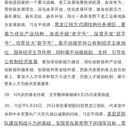
基地是国家的一个重大战略。老工业基地要抢抓机遇、奋发有为，
贯彻新发展理念，深化改革开放，优化发展环境，激发创新活力，
扬长避短、扬长克短、扬长补短，闯出一条新形势下老工业基地振
黑龙江转方式调结构任务艰巨，要
兴发展新路。习近平强调，
着力优化产业结构，改造升级“老字号”，深度开发“原字
号”，培育壮大“新字号”，毫不动摇坚持公有制经济主体地
位、国有经济主导作用，同时毫不动摇鼓励、支持、引导非
公有制经济发展
。要加强创新能力建设，强化创新链和产业链、
创新链和服务链、创新链和资金链对接，把振兴发展的基点放在创
新上。要加大人才培养和智力引进力度，完善人才激励机制，吸引
更多人才为振兴发展服务。
29、105岁的著名作家、文学翻译家杨绛5月25日凌晨病逝。
30、习近平5月24日、25日亲切看望慰问驻黑龙江部队，代表党中
基层是部
央和中央军委向广大官兵致以诚挚的问候。习近平强调，
队建设和战斗力的基础，实现党在新形势下的强军目标，需