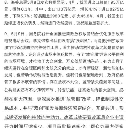
8、海关总署5月8日发布数据显示，4月，我国进出口总值1.95万亿
元，微降0.3%。其中，出口1.13万亿元，增长4.1%；进口8275亿
元，下降5.7%；贸易顺差2980亿元，扩大45.8%。4月，我国出口
延续正增长的势头，然而进口依然疲弱，贸易顺差显著扩大。
9、5月9日，国务院召开全国推进简政放权放管结合优化服务改革
电视电话会议。李克强指出我们没有搞“强刺激”，而是把推进“放管
服”作为宏观调控的关键性工具，着力推动结构性改革尤其是供给侧
结构性改革，充分调动市场主体积极性。有了“放管服”营造公平便利
的市场环境，才推动了大众创业、万众创新蓬勃兴起，有力支撑了
经济运行在合理区间和比较充分的就业，才有新经济、新动能加快
发展，也带动传统动能改造提升。但我们也清醒地看到，政府仍然
管了很多不该管的事情，存在放权不到位、监管缺失疏漏等问题，
必
公共服务还有不少薄弱环节，转变职能、提高效能有很大空间。
须在更大范围、更深层次推进“放管服”改革，降低制度性交
易成本，并与“双创”和发展新经济紧密结合、互促共进，形
成经济发展的持续内生动力。改革成效要看改革后企业申请
开办时间压缩多少、项目审批提速多少、群众办事方便多