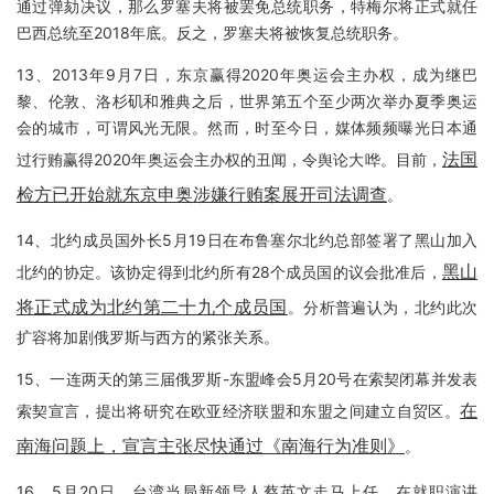
通过弹劾决议，那么罗塞夫将被罢免总统职务，特梅尔将正式就任
巴西总统至2018年底。反之，罗塞夫将被恢复总统职务。
13、2013年9月7日，东京赢得2020年奥运会主办权，成为继巴
黎、伦敦、洛杉矶和雅典之后，世界第五个至少两次举办夏季奥运
会的城市，可谓风光无限。然而，时至今日，媒体频频曝光日本通
法国
过行贿赢得2020年奥运会主办权的丑闻，令舆论大哗。目前，
检方已开始就东京申奥涉嫌行贿案展开司法调查
。
14、北约成员国外长5月19日在布鲁塞尔北约总部签署了黑山加入
黑山
北约的协定。该协定得到北约所有28个成员国的议会批准后，
将正式成为北约第二十九个成员国
。分析普遍认为，北约此次
扩容将加剧俄罗斯与西方的紧张关系。
15、一连两天的第三届俄罗斯-东盟峰会5月20号在索契闭幕并发表
在
索契宣言，提出将研究在欧亚经济联盟和东盟之间建立自贸区。
南海问题上，宣言主张尽快通过《南海行为准则》
。
16、5月20日，台湾当局新领导人蔡英文走马上任，在就职演讲