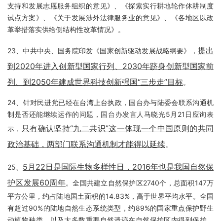
支持和发展志愿服务组织的意见》、《探索实行耕地轮作休耕制度
试点方案》、《关于发展涉外法律服务业的意见》、《各地区以改
革举措落实供给侧结构性改革情况》。
提出
23、中共中央、国务院印发《国家创新驱动发展战略纲要》，
到2020年进入创新型国家行列、2030年跻身创新型国家前
列、到2050年建成世界科技创新强国“三步走”目标
。
24、针对民进党已经在台湾上台执政，国台办与陆委会联系沟通机
制是否还能继续运作的问题，国台办发言人马晓光5月21日应询表
只有确认坚持“九二共识”这一体现一个中国原则的共同
示，
政治基础，两部门联系沟通机制才能得以延续
。
5月22日是国际生物多样性日，2016年也是我国自然保
25、
护区发展60周年
。全国共建立自然保护区2740个，总面积147万
平方公里，约占陆地国土面积的14.83%，高于世界平均水平。全国
有超过90%的陆地自然生态系统类型，约89%的国家重点保护野生
动植物种类，以及大多数重要自然遗迹在自然保护区内得到保护，