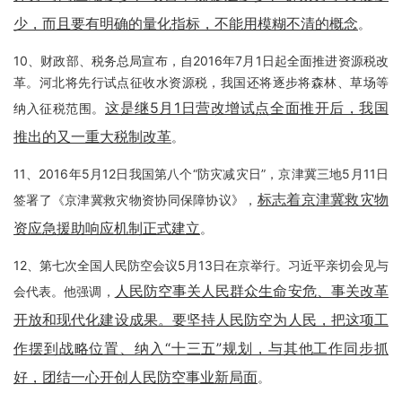
少，而且要有明确的量化指标，不能用模糊不清的概念
。
10、财政部、税务总局宣布，自2016年7月1日起全面推进资源税改
革。河北将先行试点征收水资源税，我国还将逐步将森林、草场等
这是继5月1日营改增试点全面推开后，我国
纳入征税范围。
推出的又一重大税制改革
。
11、2016年5月12日我国第八个“防灾减灾日”，京津冀三地5月11日
标志着京津冀救灾物
签署了《京津冀救灾物资协同保障协议》，
资应急援助响应机制正式建立
。
12、第七次全国人民防空会议5月13日在京举行。习近平亲切会见与
人民防空事关人民群众生命安危、事关改革
会代表。他强调，
开放和现代化建设成果。要坚持人民防空为人民，把这项工
作摆到战略位置、纳入“十三五”规划，与其他工作同步抓
好，团结一心开创人民防空事业新局面
。