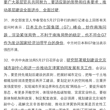
要广大基层官兵共同努力，要适应新的形势和任务要求，推
动基层建设全面进步、全面过硬
。
31、外交部发言人华春莹在5月27日举行的例行记者会上回答有关
日本主办七国集团（G7）峰会，炒作南海问
提问时表示，
题，渲染紧张局势，不利于南海局势的稳定，也不符合G7
作为发达国家经济治理平台的身份
。中方对日本和G7做法表示
强烈不满。
研究部署规划建设北京
32、中共中央政治局5月27日召开会议，
城市副中心和进一步推动京津冀协同发展有关工作
。会议认
为，要坚持先规划后建设的原则，把握好城市定位，把每一寸土地
都规划得清清楚楚后再开工建设。要划定好大的空间格局，注重开
发强度管控，实现城市开发边界和生态红线“两线合一”。要提升城市
形态，有更多开敞空间，体现绿色低碳智能、宜居宜业特点。要创
新体制机制和政策，制定配套政策。会议强调，规划建设北京城市
副中心，疏解北京非首都功能、推动京津冀协同发展是历史性工
程，必须一件一件事去做，一茬接一茬地干，发扬“工匠”精神，精心