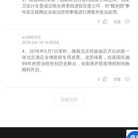
卫生计生委成立联合调查组进驻百度公司，对“魏则西”事
件及互联网企业依法经营事项进行调查并依法处理。
2
回复
wz960413
2018-04-19 16:26:54
4、2016年5月1日零时，随着北京民族饭店开出的第一
张北京酒店业增值税专用发票。这意味着，在我国实施
66年的营业税告别历史舞台，全面推开营改增税制转换
顺利开启。
2
回复
加载完毕