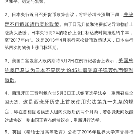
区和平、稳定与繁荣。
并决
2、日本央行近日召开货币政策会议，将经济增长预期下调，
定不再追加货币宽松政策
。由于日元升值和消费低迷导致物价上
涨势头放缓，日本央行将2%的物价上涨目标达成时期推迟约半年，
至“2017年内”。这是2013年4月实行宽松货币政策以来，日本央行
第四次将物价上涨目标延期。
美国总
3、美国白宫发言人欧内斯特5月2日在例行记者会上表示，
统奥巴马认为日本不应因为1945年遭受原子弹轰炸而得到
道歉
。
4、西班牙国王费利佩六世5月3日正式签署选举法令，重新召集全
这是西班牙历史上首次使用宪法第九十九条的规
国大选。
定
，即在首相提名候选人组阁失败后的两个月内，若各党派间没能
达成协议，则由国王宣布解散议会，重新进行选举。
5、英国《泰晤士报高等教育》公布了2016年世界大学声誉排行