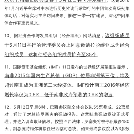
坛第七届部长级会议将于5月12日在卡塔尔举行
。这是2016
年1月习近平主席对中东进行历史性访问后举行的中阿首次高级别集
体对话，对落实习主席访问成果、推进“一带一路”建设、深化中阿集
体合作有重要意义。
该组织成员
10、据经济合作与发展组织（经合组织）网站消息，
于5月11日举行的管理委员会上同意邀请拉脱维亚成为经合
组织成员，这将使经合组织成员扩充至35个
。
11、国际货币基金组织（IMF）11日发布的世界经济展望报告显示，
南非2015年国内生产总值（GDP）位居非洲第三位，埃及
超过南非成为非洲第二大经济体。IMF预计南非2016年经济
增长率仅为0.6%，低于南非政府预测的0.9%的增速
。
12、5月12日早晨6时，巴西参议院全体会议以55票赞成、22票反
对，通过了对总统罗塞夫的弹劾报告。这意味着弹劾案被正式受
理，并进入调查取证阶段。按照巴西法律，罗塞夫将被停职最多180
天，副总统特梅尔将接任巴西临时总统。如果最终参议院以2/3多数