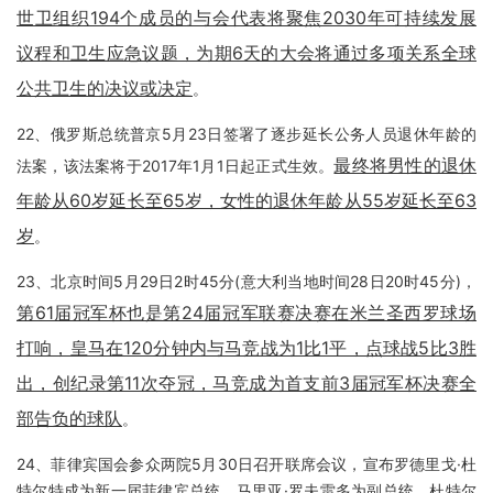
世卫组织194个成员的与会代表将聚焦2030年可持续发展
议程和卫生应急议题，为期6天的大会将通过多项关系全球
公共卫生的决议或决定
。
22、俄罗斯总统普京5月23日签署了逐步延长公务人员退休年龄的
最终将男性的退休
法案，该法案将于2017年1月1日起正式生效。
年龄从60岁延长至65岁，女性的退休年龄从55岁延长至63
岁
。
23、北京时间5月29日2时45分(意大利当地时间28日20时45分)，
第61届冠军杯也是第24届冠军联赛决赛在米兰圣西罗球场
打响，皇马在120分钟内与马竞战为1比1平，点球战5比3胜
出，创纪录第11次夺冠，马竞成为首支前3届冠军杯决赛全
部告负的球队
。
24、菲律宾国会参众两院5月30日召开联席会议，宣布罗德里戈·杜
特尔特成为新一届菲律宾总统，马里亚·罗夫雷多为副总统。杜特尔