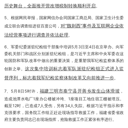
历史舞台，全面推开营改增税制转换顺利开启
。
5、根据网民举报，国家网信办会同国家工商总局、国家卫生计生委
对“魏则西”事件及互联网企业依
成立联合调查组进驻百度公司，
法经营事项进行调查并依法处理
。
6、军委纪委派驻纪检组干部集中培训5月3日至4日在京举办。向军
委机关部门和战区分别派驻纪检组，是习近平主席和中央军委在这
轮国防和军队改革中做出的重要决策，是重塑我军纪检监察体系的
这次集中培训标志着军队派驻纪检组正式进入监
创新之举。
督序列，标志着我军纪检监察体制改革又向前推进一步
。
福建三明市泰宁县开善乡发生山体滑坡
7、5月8日5时许，
，
造成池潭水电厂1座办公楼被冲垮、1座项目工地住宿工棚被埋压。
截至12时，已造成7人受伤，另有34人失踪。根据习近平指示和李
克强要求，国务院工作组正赶赴现场指导救援工作，福建省委省政
府主要负责同志已在现场指挥，抢险救援工作正紧张有序进行。