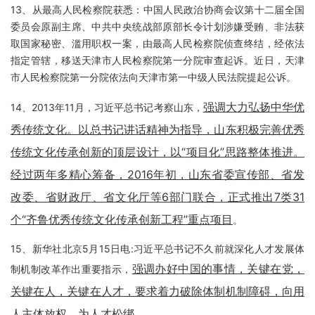
13、从最高人民检察院获悉：中国人民政治协商会议第十二届全国
委员会原副主席、中共中央统战部原部长令计划涉嫌受贿、非法获
取国家秘密、滥用职权一案，由最高人民检察院侦查终结，经依法
指定管辖，移送天津市人民检察院第一分院审查起诉。近日，天津
市人民检察院第一分院依法向天津市第一中级人民法院提起公诉。
强调大力弘扬中华优
14、2013年11月，习近平总书记考察山东，
秀传统文化。以总书记讲话精神为指导，山东积极完善优秀
传统文化传承创新的顶层设计，以“项目化”思路整体推进。
经过两年多精心筹备，2016年初，山东省委宣传部、省发
改委、省财政厅、省文化厅等6部门联合，正式推出7类31
个“齐鲁优秀传统文化传承创新工程”重点项目
。
15、新华社北京5月15日电:习近平总书记不久前就深化人才发展体
强调办好中国的事情，关键在党，
制机制改革作出重要指示，
关键在人，关键在人才，要求着力破除体制机制障碍，向用
人主体放权，为人才松绑
。