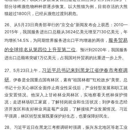
部分珍稀濒危物种种群逐步恢复。以大熊猫为例，目前存活的大熊
猫超过1800只，已经从濒危过渡到易危。
26、从5月23日商务部举行的“京交会”新闻发布会上获悉：2010—
2015年，我国服务进出口总额从3624亿美元增至7130亿美元，年
服务贸易
均增长14.5%，为同期世界服务进出口平均增速的两倍，
的全球排名从第四位上升至第二位
。预计到2020年，我国服务
进出口总额将突破1万亿美元，占我国对外贸易的比重进一步上升。
习近平总书记来到黑龙江省伊春市考察调
27、5月23日上午，
研
。伊春是全国重点国有林区，素有“祖国林都”“红松故乡”美誉。总
书记十分关心林区全面停止商业性采伐后，产业转型发展和职工就
业安置情况。他深入上甘岭林业局林区，实地察看天然林保护情
况；走进林场职工家庭，了解转岗就业和生活状况；到伊春生态经
济开发区和友好林业局蓝莓产业园，了解接续产业发展情况。习近
平强调，林区转型发展既要保护好生态，也要保障好民生。
28、习近平近日在黑龙江考察调研时强调，振兴东北地区等老工业