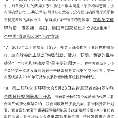
中，对备受关注的两岸关系性质这一根本问题上采取模糊态度，没
有明确承认“九二共识”和认同其核心意涵，没有提出确保两岸关系和
在蔡英文就
平稳定发展的具体办法，给两岸关系带来不稳定因素。
职前后，俄罗斯、美国、德国等国家通过外交渠道重申“一
个中国”原则和反对“台独”立场
。
17、2016年二十国集团（G20）领导人峰会即将于9月在杭州举
这次峰会的主题是“构建创新、活力、联动、包容的世界
行。
经济”，“包容和联动发展”是主要议题之一
。在中方推动下，今
年G20第一次将发展问题置于全球宏观政策框架的突出位置，第一
次围绕落实2030年可持续发展议程制定系统性行动计划。
第二届联合国环境大会5月23日在肯尼亚首都内罗毕联
18、
合国环境规划署总部开幕
。来自联合国173个成员国的代表，联
合国气候变化框架公约、联合国欧洲经济委员会、联合国开发计划
署、联合国妇女署等重要国际组织以及非政府组织等近2000名代表
出席会议。此次环境大会是继2015年联合国可持续发展峰会通过